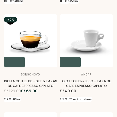
10.5 Oz
310 ml
11.8 Oz
350 ml
-47%
BORGONOVO
ANCAP
ISCHIA COFFEE 80 – SET 6 TAZAS
GIOTTO ESPRESSO – TAZA DE
DE CAFÉ ESPRESSO C/PLATO
CAFÉ ESPRESSO C/PLATO
S/ 129.00
S/ 69.00
S/ 49.00
2.7 Oz
80 ml
2.5 Oz
70 ml
Porcelana