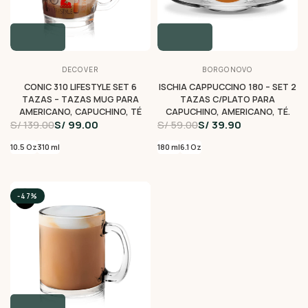
DECOVER
BORGONOVO
CONIC 310 LIFESTYLE SET 6
ISCHIA CAPPUCCINO 180 – SET 2
TAZAS – TAZAS MUG PARA
TAZAS C/PLATO PARA
AMERICANO, CAPUCHINO, TÉ
CAPUCHINO, AMERICANO, TÉ.
S/ 139.00
S/ 99.00
S/ 59.00
S/ 39.90
10.5 Oz
310 ml
180 ml
6.1 Oz
-47%