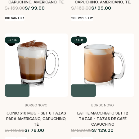
CAPUCHINO, AMERICANO, TÉ.
CAPUCHINO, AMERICANO, TÉ.
S/ 169.00
S/ 99.00
S/ 169.00
S/ 99.00
180 ml
6.1 Oz
280 ml
9.5 Oz
-43%
-46%
BORGONOVO
BORGONOVO
CONIC 310 MUG – SET 6 TAZAS
LATTE MACCHIATO SET 12
PARA AMERICANO, CAPUCHINO,
TAZAS – TAZAS DE CAFÉ
TÉ
CAPUCHINO
S/ 139.00
S/ 79.00
S/ 239.00
S/ 129.00