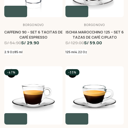
BORGONOVO
BORGONOVO
CAFFEINO 90 – SET 6 TACITAS DE
ISCHIA MAROCCHINO 125 – SET 6
CAFÉ ESPRESSO
TAZAS DE CAFÉ C/PLATO
S/ 54.90
S/ 29.90
S/ 129.00
S/ 59.00
2.9 Oz
85 ml
125 ml
4.22 Oz
-47%
-33%