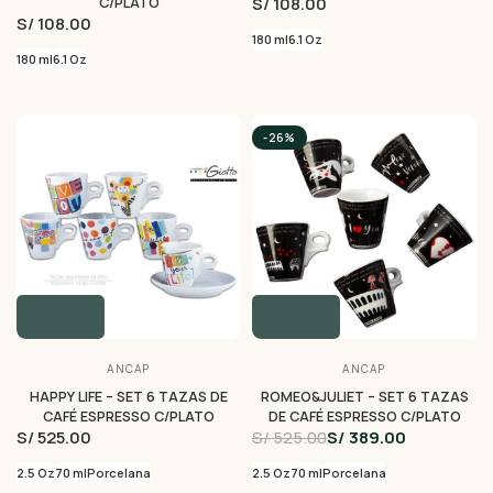
S/ 108.00
C/PLATO
S/ 108.00
180 ml
6.1 Oz
180 ml
6.1 Oz
-26%
ANCAP
ANCAP
HAPPY LIFE – SET 6 TAZAS DE
ROMEO&JULIET – SET 6 TAZAS
CAFÉ ESPRESSO C/PLATO
DE CAFÉ ESPRESSO C/PLATO
S/ 525.00
S/ 525.00
S/ 389.00
2.5 Oz
70 ml
Porcelana
2.5 Oz
70 ml
Porcelana