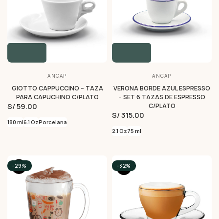
ANCAP
ANCAP
GIOTTO CAPPUCCINO – TAZA
VERONA BORDE AZUL ESPRESSO
PARA CAPUCHINO C/PLATO
– SET 6 TAZAS DE ESPRESSO
S/ 59.00
C/PLATO
S/ 315.00
180 ml
6.1 Oz
Porcelana
2.1 Oz
75 ml
-29%
-32%