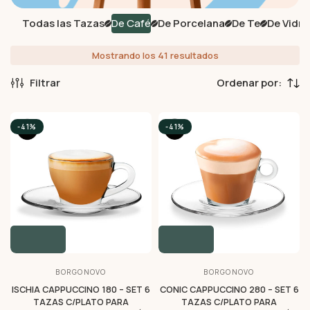
Todas las Tazas
De Café
De Porcelana
De Te
De Vidri
Mostrando los 41 resultados
Filtrar
-41%
-41%
BORGONOVO
BORGONOVO
ISCHIA CAPPUCCINO 180 – SET 6
CONIC CAPPUCCINO 280 – SET 6
TAZAS C/PLATO PARA
TAZAS C/PLATO PARA