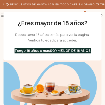
DESCUENTOS DE HASTA 40% EN TODO CAFÉ EN GRANO
TRADI
0
S/
0.00
¿Eres mayor de 18 años?
Inicio
Menaje
Tazas
De Café
Debes tener 18 años o más para ver la página.
De Café
Verifica tu edad para acceder.
Encuentra la taza perfecta para tu café, con modelos de
porcelana y vidrio importados directamente de Italia a
Tengo 18 años o más
SOY MENOR DE 18 AÑOS
los mejores precios.