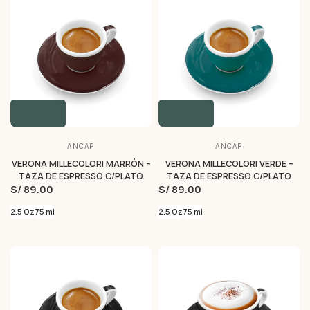
ANCAP
ANCAP
VERONA MILLECOLORI MARRÓN –
VERONA MILLECOLORI VERDE –
TAZA DE ESPRESSO C/PLATO
TAZA DE ESPRESSO C/PLATO
S/ 89.00
S/ 89.00
2.5 Oz
75 ml
2.5 Oz
75 ml