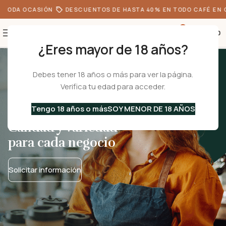
 TODA OCASIÓN
DESCUENTOS DE HASTA 40% EN TODO CAFÉ EN G
0
S/
0.00
¿Eres mayor de 18 años?
Debes tener 18 años o más para ver la página.
Verifica tu edad para acceder.
Tengo 18 años o más
SOY MENOR DE 18 AÑOS
Horeca y Vending:
Calidad y variedad
para cada negocio
Solicitar información