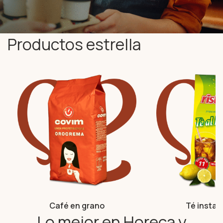
Productos estrella
Café en grano
Té insta
Lo mejor en Horeca y