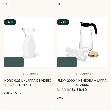
1.0 L
1.5 L
-34%
-43%
BORGONOVO
BORGONOVO
INDRO 0.25 L – JARRA DE VIDRIO
FLEXY 2000 4IN1 NEGRA – JARRA
S/ 14.90
S/ 9.90
DE VIDRIO
S/ 69.90
S/ 39.90
250 ml
8.5 Oz
2.0 L