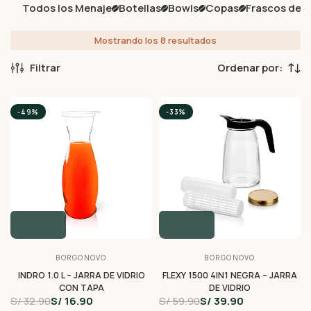
Todos los Menaje
Botellas
Bowls
Copas
Frascos de V
Mostrando los 8 resultados
Filtrar
-49%
-33%
BORGONOVO
BORGONOVO
INDRO 1.0 L – JARRA DE VIDRIO
FLEXY 1500 4IN1 NEGRA – JARRA
CON TAPA
DE VIDRIO
S/ 32.90
S/ 16.90
S/ 59.90
S/ 39.90