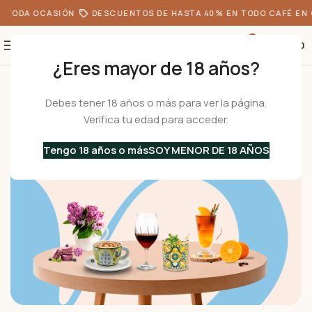
 TODA OCASIÓN
DESCUENTOS DE HASTA 40% EN TODO CAFÉ EN 
0
S/
0.00
¿Eres mayor de 18 años?
Inicio
Menaje
Jarras
Debes tener 18 años o más para ver la página.
Jarras
Verifica tu edad para acceder.
Jarras de vidrio BORGONOVO con practicidad, durabilidad
y diseño moderno al mejor precio.
Tengo 18 años o más
SOY MENOR DE 18 AÑOS