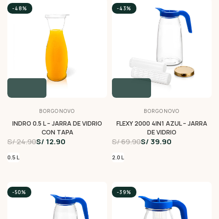
-48%
-43%
BORGONOVO
BORGONOVO
INDRO 0.5 L – JARRA DE VIDRIO
FLEXY 2000 4IN1 AZUL – JARRA
CON TAPA
DE VIDRIO
S/ 24.90
S/ 12.90
S/ 69.90
S/ 39.90
0.5 L
2.0 L
-50%
-39%