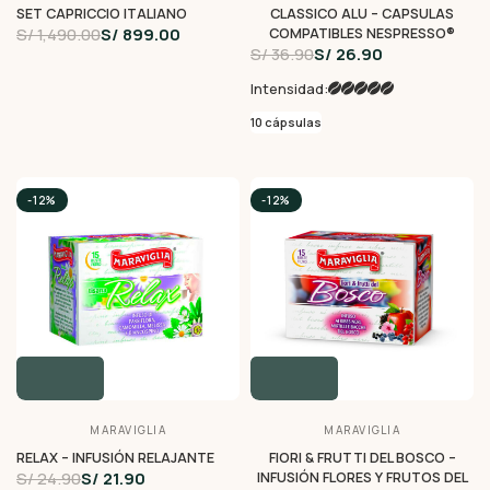
SET CAPRICCIO ITALIANO
CLASSICO ALU – CAPSULAS
S/ 1,490.00
S/ 899.00
COMPATIBLES NESPRESSO®
S/ 36.90
S/ 26.90
Intensidad:
10 cápsulas
-12%
-12%
MARAVIGLIA
MARAVIGLIA
RELAX – INFUSIÓN RELAJANTE
FIORI & FRUTTI DEL BOSCO –
S/ 24.90
S/ 21.90
INFUSIÓN FLORES Y FRUTOS DEL