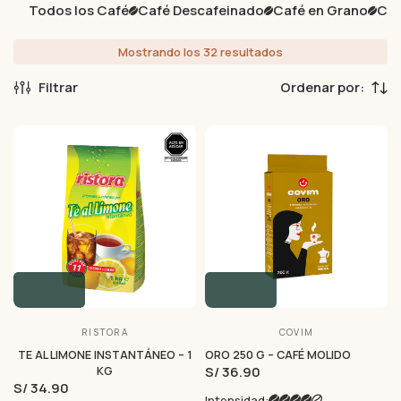
Todos los Café
Café Descafeinado
Café en Grano
Caf
Mostrando los 32 resultados
Filtrar
RISTORA
COVIM
TE AL LIMONE INSTANTÁNEO – 1
ORO 250 G – CAFÉ MOLIDO
S/ 36.90
KG
S/ 34.90
Intensidad: