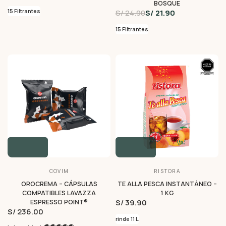
BOSQUE
15 Filtrantes
S/ 24.90
S/ 21.90
15 Filtrantes
COVIM
RISTORA
OROCREMA – CÁPSULAS
TE ALLA PESCA INSTANTÁNEO –
COMPATIBLES LAVAZZA
1 KG
S/ 39.90
ESPRESSO POINT®
S/ 236.00
rinde 11 L