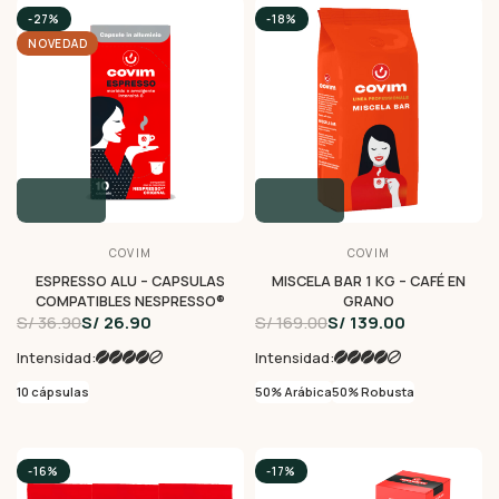
-27%
-18%
NOVEDAD
COVIM
COVIM
ESPRESSO ALU – CAPSULAS
MISCELA BAR 1 KG – CAFÉ EN
COMPATIBLES NESPRESSO®
GRANO
S/ 36.90
S/ 26.90
S/ 169.00
S/ 139.00
Intensidad:
Intensidad:
10 cápsulas
50% Arábica
50% Robusta
-16%
-17%