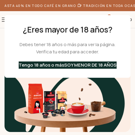
ASTA 40% EN TODO CAFÉ EN GRANO
TRADICIÓN EN TODA OCASIÓ
0
S/
0.00
¿Eres mayor de 18 años?
Inicio
Café
Debes tener 18 años o más para ver la página.
Café
Verifica tu edad para acceder.
Café italiano premium con
granos seleccionados
,
tueste experto y
sabor único
en cada taza.
Tengo 18 años o más
SOY MENOR DE 18 AÑOS