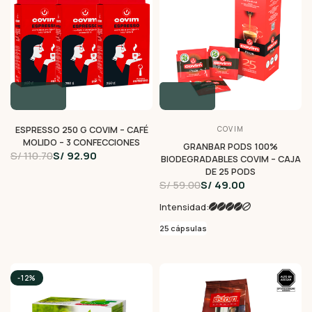
ESPRESSO 250 G COVIM – CAFÉ
COVIM
MOLIDO – 3 CONFECCIONES
GRANBAR PODS 100%
S/ 110.70
S/ 92.90
BIODEGRADABLES COVIM – CAJA
DE 25 PODS
S/ 59.00
S/ 49.00
Intensidad:
25 cápsulas
-12%