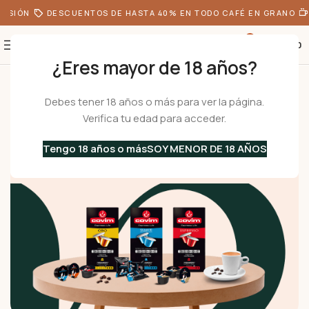
SIÓN
DESCUENTOS DE HASTA 40% EN TODO CAFÉ EN GRANO
T
0
S/
0.00
¿Eres mayor de 18 años?
Inicio
Café
Cápsulas de Café
Debes tener 18 años o más para ver la página.
Cápsulas de Café
Verifica tu edad para acceder.
Cápsulas italianas compatibles con Nespresso®,
Lavazza Blue®, Espresso Point® y PODS. Prueba nuevos
Tengo 18 años o más
SOY MENOR DE 18 AÑOS
sabores y aromas.