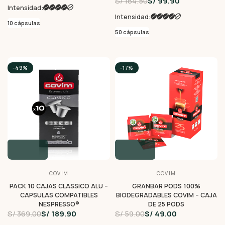
S/ 184.50
S/ 99.90
Intensidad:
Intensidad:
10 cápsulas
50 cápsulas
-49%
-17%
COVIM
COVIM
PACK 10 CAJAS CLASSICO ALU –
GRANBAR PODS 100%
CAPSULAS COMPATIBLES
BIODEGRADABLES COVIM – CAJA
NESPRESSO®
DE 25 PODS
S/ 369.00
S/ 189.90
S/ 59.00
S/ 49.00