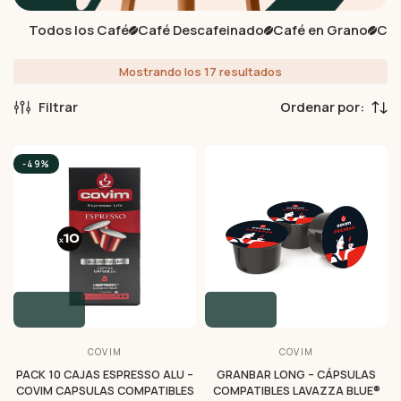
Todos los Café
Café Descafeinado
Café en Grano
Caf
Mostrando los 17 resultados
Filtrar
-49%
COVIM
COVIM
PACK 10 CAJAS ESPRESSO ALU –
GRANBAR LONG – CÁPSULAS
COVIM CAPSULAS COMPATIBLES
COMPATIBLES LAVAZZA BLUE®