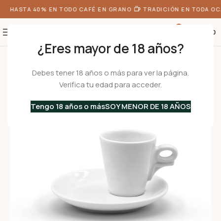
E HASTA 40% EN TODO CAFÉ EN GRANO
TRADICIÓN EN TODA OCA
0
S/
0.00
¿Eres mayor de 18 años?
Inicio
•
Menaje
•
Tazas
•
De Café
/
De Porcelana
•
GIOTTO Espresso – Ta
Debes tener 18 años o más para ver la página.
Verifica tu edad para acceder.
Tengo 18 años o más
SOY MENOR DE 18 AÑOS