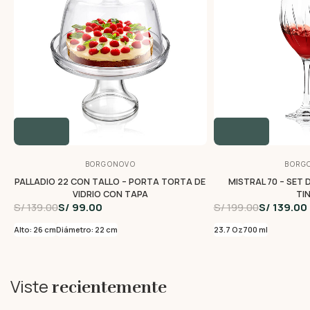
BORGONOVO
BORG
PALLADIO 22 CON TALLO – PORTA TORTA DE
MISTRAL 70 – SET 
VIDRIO CON TAPA
TI
S/ 139.00
S/ 99.00
S/ 199.00
S/ 139.00
Alto: 26 cm
Diámetro: 22 cm
23.7 Oz
700 ml
Viste
recientemente