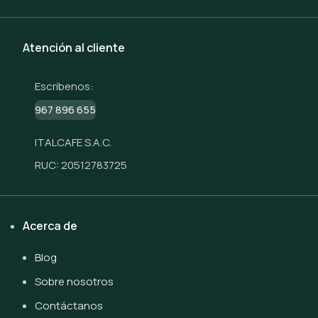
Atención al cliente
Escríbenos:
967 896 655
ITALCAFE S.A.C.
RUC: 20512783725
Acerca de
Blog
Sobre nosotros
Contáctanos