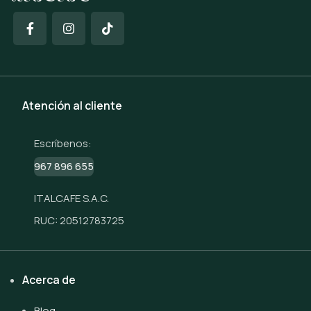
Atención al cliente
Escríbenos:
967 896 655
ITALCAFE S.A.C.
RUC: 20512783725
Acerca de
Blog