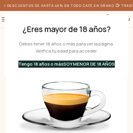
DESCUENTOS DE HASTA 40% EN TODO CAFÉ EN GRANO
TRADIC
0
S/
0.00
¿Eres mayor de 18 años?
Inicio
•
Menaje
•
Tazas
•
De Café
/
De Vidrio
•
ISCHIA Coffee 80 – Set 2 T
Debes tener 18 años o más para ver la página.
Verifica tu edad para acceder.
Tengo 18 años o más
SOY MENOR DE 18 AÑOS