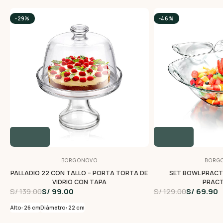
-29%
-46%
BORGONOVO
BORG
PALLADIO 22 CON TALLO – PORTA TORTA DE
SET BOWL PRACTI
VIDRIO CON TAPA
PRACT
S/ 139.00
S/ 99.00
S/ 129.00
S/ 69.90
Alto: 26 cm
Diámetro: 22 cm