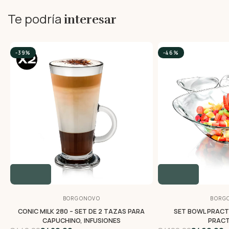
Te podría
interesar
-39%
-46%
BORGONOVO
BORG
CONIC MILK 280 – SET DE 2 TAZAS PARA
SET BOWL PRACTI
CAPUCHINO, INFUSIONES
PRACT