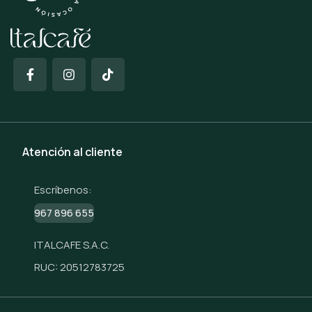
Atención al cliente
Escríbenos:
967 896 655
ITALCAFE S.A.C.
RUC: 20512783725