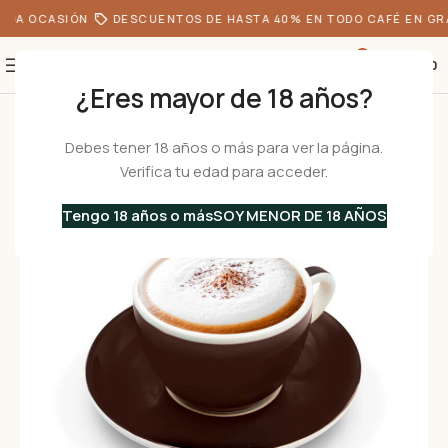
ODA OCASIÓN
DESCUENTOS DE HASTA 40% EN TODO CAFÉ EN GRA
0
S/
0.00
¿Eres mayor de 18 años?
Inicio
•
Menaje
•
Tazas
•
De Café
/
De Porcelana
/
Para Capuchino
•
VERON
Debes tener 18 años o más para ver la página.
Verifica tu edad para acceder.
Tengo 18 años o más
SOY MENOR DE 18 AÑOS