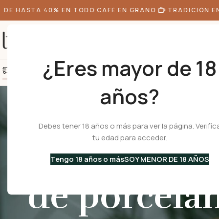
HASTA 40% EN TODO CAFÉ EN GRANO
TRADICIÓN EN T
¿Eres mayor de 18
+10k de clientes felice
Agrega S/300.00 más y obtén envío gratis
años?
Debes tener 18 años o más para ver la página. Verific
tu edad para acceder.
Una colecci
Tengo 18 años o más
SOY MENOR DE 18 AÑOS
de porcelan