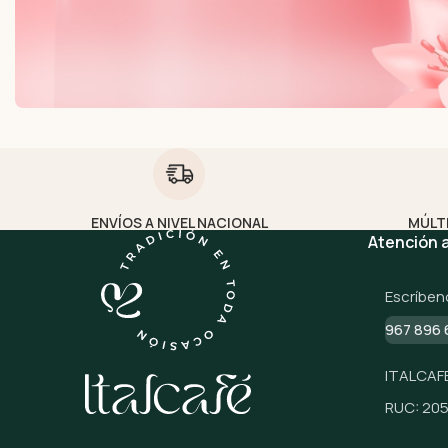
ENVÍOS A NIVEL NACIONAL
MÚLT
Atención a
Escríben
967 896 
ITALCAFE
RUC: 20