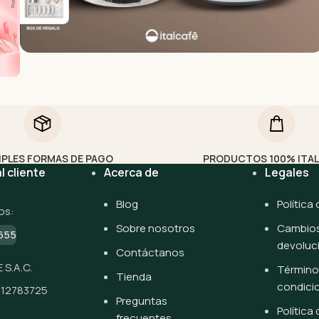
IPLES FORMAS DE PAGO
PRODUCTOS 100% ITA
l cliente
Acerca de
Legales
Blog
Política
os:
Sobre nosotros
Cambios
655
devoluc
Contáctanos
 S.A.C.
Término
Tienda
condici
512783725
Preguntas
Política
frecuentes