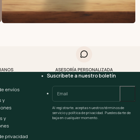
LIANOS
ASESORÍA PERSONALIZADA
Suscríbete a nuestro boletín
 de envíos
 y
iones
Al registrarte, aceptas nuestros términos de
servicio y política de privacidad. Puedes darte de
s y
baja en cualquier momento.
ones
 de privacidad