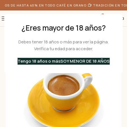
OS DE HASTA 40% EN TODO CAFÉ EN GRANO
TRADICIÓN EN TOD
0
S/
0.00
¿Eres mayor de 18 años?
Inicio
•
Menaje
•
Tazas
•
De Café
/
De Porcelana
•
VERONA Millecolori ama
Debes tener 18 años o más para ver la página.
Verifica tu edad para acceder.
Tengo 18 años o más
SOY MENOR DE 18 AÑOS