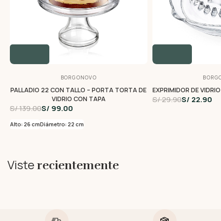
BORGONOVO
BORG
PALLADIO 22 CON TALLO – PORTA TORTA DE
EXPRIMIDOR DE VIDRIO
S/ 29.90
S/ 22.90
VIDRIO CON TAPA
S/ 139.00
S/ 99.00
Alto: 26 cm
Diámetro: 22 cm
Viste
recientemente