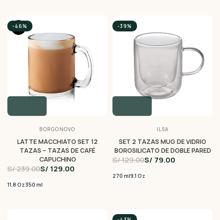
-46%
-39%
BORGONOVO
ILSA
LATTE MACCHIATO SET 12
SET 2 TAZAS MUG DE VIDRIO
TAZAS – TAZAS DE CAFÉ
BOROSILICATO DE DOBLE PARED
S/ 129.00
S/ 79.00
CAPUCHINO
S/ 239.00
S/ 129.00
270 ml
9.1 Oz
11.8 Oz
350 ml
-43%