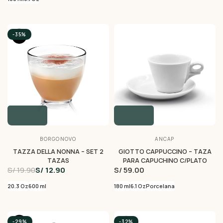
-35%
BORGONOVO
ANCAP
TAZZA DELLA NONNA – SET 2
GIOTTO CAPPUCCINO – TAZA
TAZAS
PARA CAPUCHINO C/PLATO
S/ 19.90
S/ 12.90
S/ 59.00
20.3 Oz
600 ml
180 ml
6.1 Oz
Porcelana
-29%
-32%