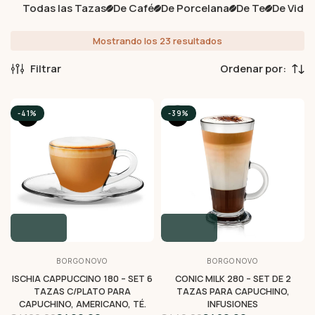
Todas las Tazas
De Café
De Porcelana
De Te
De Vidri
Mostrando los 23 resultados
Filtrar
-41%
-39%
BORGONOVO
BORGONOVO
ISCHIA CAPPUCCINO 180 – SET 6
CONIC MILK 280 – SET DE 2
TAZAS C/PLATO PARA
TAZAS PARA CAPUCHINO,
CAPUCHINO, AMERICANO, TÉ.
INFUSIONES