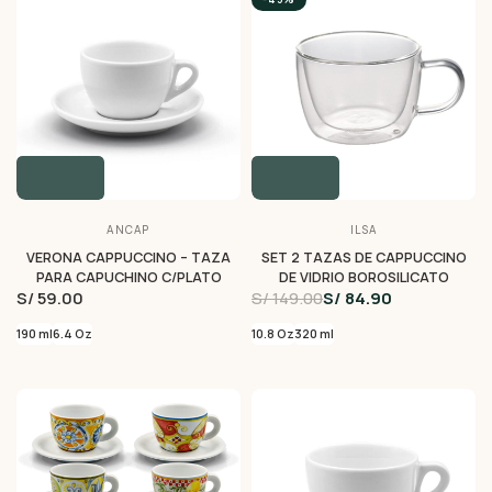
ANCAP
ILSA
VERONA CAPPUCCINO – TAZA
SET 2 TAZAS DE CAPPUCCINO
PARA CAPUCHINO C/PLATO
DE VIDRIO BOROSILICATO
S/ 59.00
S/ 149.00
S/ 84.90
190 ml
6.4 Oz
10.8 Oz
320 ml