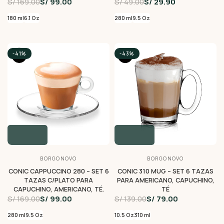
S/ 169.00
S/ 99.00
S/ 49.00
S/ 29.90
180 ml
6.1 Oz
280 ml
9.5 Oz
-41%
-43%
BORGONOVO
BORGONOVO
CONIC CAPPUCCINO 280 – SET 6
CONIC 310 MUG – SET 6 TAZAS
TAZAS C/PLATO PARA
PARA AMERICANO, CAPUCHINO,
CAPUCHINO, AMERICANO, TÉ.
TÉ
S/ 169.00
S/ 99.00
S/ 139.00
S/ 79.00
280 ml
9.5 Oz
10.5 Oz
310 ml