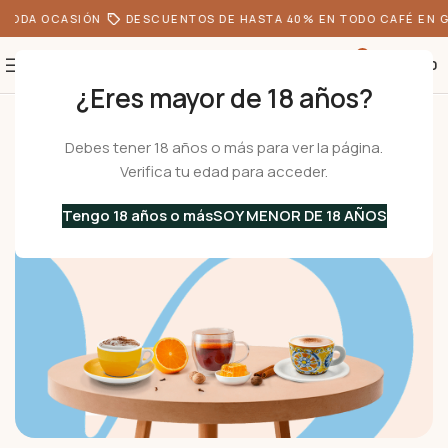
TODA OCASIÓN
DESCUENTOS DE HASTA 40% EN TODO CAFÉ EN G
0
S/
0.00
¿Eres mayor de 18 años?
Inicio
Menaje
Tazas
Para Capuchino
Debes tener 18 años o más para ver la página.
Para Capuchino
Verifica tu edad para acceder.
Encuentra tu taza ideal para capuchino, con modelos de
porcelana y vidrio 100% italianos a los mejores precios.
Tengo 18 años o más
SOY MENOR DE 18 AÑOS