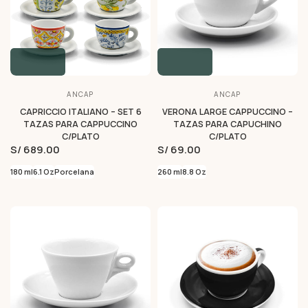
ANCAP
ANCAP
CAPRICCIO ITALIANO – SET 6
VERONA LARGE CAPPUCCINO –
TAZAS PARA CAPPUCCINO
TAZAS PARA CAPUCHINO
C/PLATO
C/PLATO
S/ 689.00
S/ 69.00
180 ml
6.1 Oz
Porcelana
260 ml
8.8 Oz