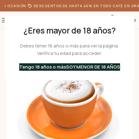
DA OCASIÓN
DESCUENTOS DE HASTA 40% EN TODO CAFÉ EN GRA
0
S/
0.00
¿Eres mayor de 18 años?
Inicio
•
Menaje
•
Tazas
•
De Café
/
De Porcelana
/
Para Capuchino
•
VERON
Debes tener 18 años o más para ver la página.
Verifica tu edad para acceder.
Tengo 18 años o más
SOY MENOR DE 18 AÑOS