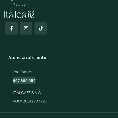
Atención al cliente
Escríbenos:
967 896 655
ITALCAFE S.A.C.
RUC: 20512783725