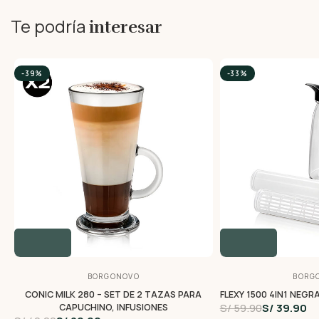
Te podría
interesar
-39%
-33%
BORGONOVO
BORG
CONIC MILK 280 – SET DE 2 TAZAS PARA
FLEXY 1500 4IN1 NEGRA
S/ 59.90
S/ 39.90
CAPUCHINO, INFUSIONES