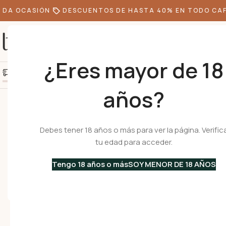
DA OCASIÓN
DESCUENTOS DE HASTA 40% EN TODO CAFÉ
¿Eres mayor de 18
+10k de clientes felice
Agrega S/300.00 más y obtén envío gratis
años?
Inicio
•
Menaje
•
Tazas
•
De Café
/
De Porcelana
•
VERONA Espresso – Ta
Debes tener 18 años o más para ver la página. Verific
tu edad para acceder.
Tengo 18 años o más
SOY MENOR DE 18 AÑOS