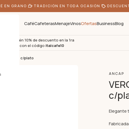
 EN GRANO
TRADICIÓN EN TODA OCASIÓN
DESCUENTO
Café
Cafeteras
Menaje
Vinos
Ofertas
Business
Blog
Obtén 10% de descuento en la 1ra
s
compra con el código
italcafe10
za de café c/plato
a
ANCAP
VERO
c/pl
Elegante 
Fabricada