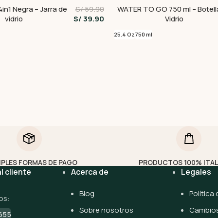
4in1 Negra – Jarra de
S/ 59.90
WATER TO GO 750 ml – Botell
vidrio
S/ 39.90
Vidrio
25.4 Oz
750 ml
IPLES FORMAS DE PAGO
PRODUCTOS 100% ITA
l cliente
Acerca de
Legales
Blog
Política
os:
Sobre nosotros
Cambios
655