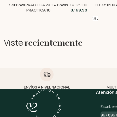
Set Bowl PRACTICA 23 + 4 Bowls
S/ 129.00
FLEXY 1500 
PRACTICA 10
S/ 69.90
1.5 L
Viste
recientemente
ENVÍOS A NIVEL NACIONAL
MÚLT
Atención a
Escríben
967 896 