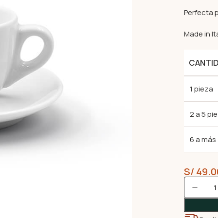
Perfecta 
Made in Ita
CANTI
1 pieza
2 a 5 pi
6 a más
S/
49.0