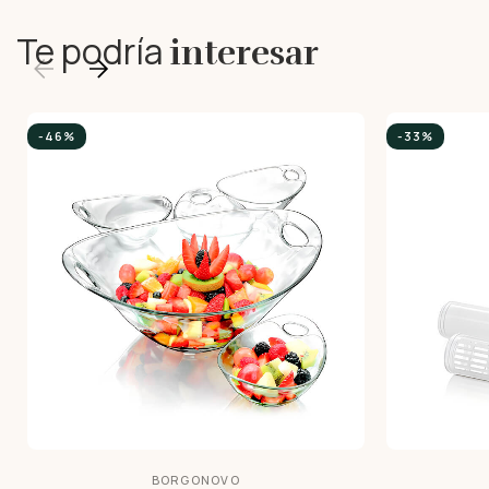
Te podría
interesar
-46%
-33%
BORGONOVO