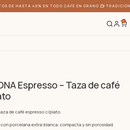
S DE HASTA 40% EN TODO CAFÉ EN GRANO
TRADICIÓN 
0
NA Espresso – Taza de café
ato
taza de café espresso c/plato.
 con porcelana extra-blanca, compacta y sin porosidad.