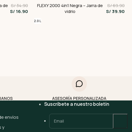
a de
S/ 34.90
FLEXY 2000 4in1 Negra – Jarra de
S/ 69.90
S/ 16.90
vidrio
S/ 39.90
2.0 L
LIANOS
ASESORÍA PERSONALIZADA
Suscríbete a nuestro boletín
 de envíos
 y