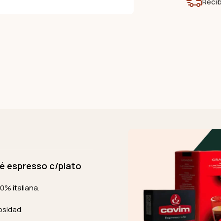
Recíb
é espresso c/plato
0% italiana.
osidad.