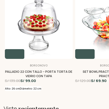
BORGONOVO
BORG
PALLADIO 22 CON TALLO – PORTA TORTA DE
SET BOWL PRACTI
VIDRIO CON TAPA
PRACT
S/ 139.00
S/ 99.00
S/ 129.00
S/ 69.90
Alto: 26 cm
Diámetro: 22 cm
Viste
recientemente