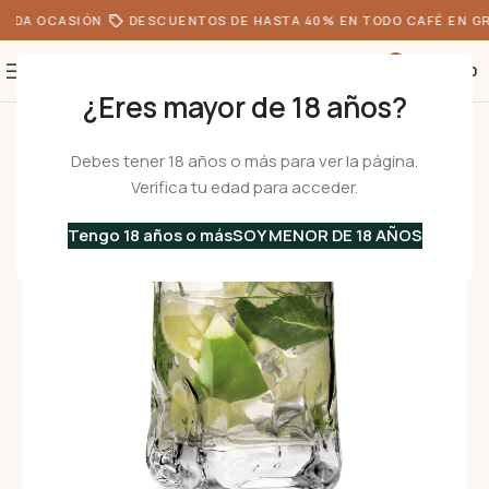
ODA OCASIÓN
DESCUENTOS DE HASTA 40% EN TODO CAFÉ EN GR
0
S/
0.00
¿Eres mayor de 18 años?
Inicio
•
Menaje
•
Vasos
•
FROSTY DOF 250 – Set de 6 Vasos de Whisky
Debes tener 18 años o más para ver la página.
Verifica tu edad para acceder.
Tengo 18 años o más
SOY MENOR DE 18 AÑOS