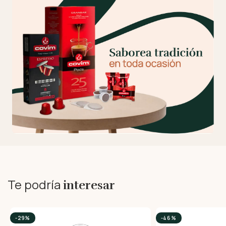
Te podría
interesar
-29%
-46%