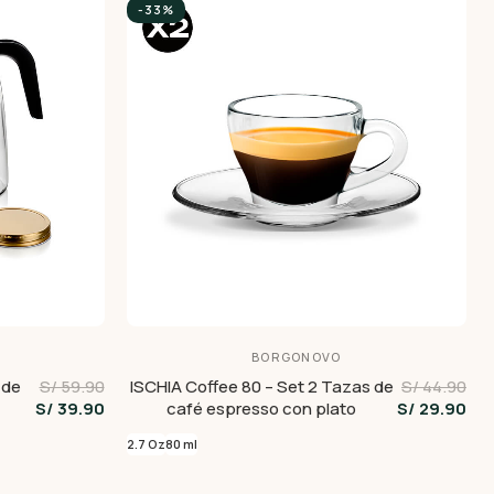
-33%
BORGONOVO
 de
S/ 59.90
ISCHIA Coffee 80 – Set 2 Tazas de
S/ 44.90
S/ 39.90
café espresso con plato
S/ 29.90
2.7 Oz
80 ml