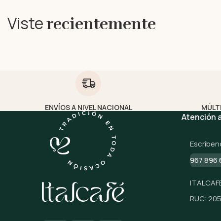
Viste
recientemente
ENVÍOS A NIVEL NACIONAL
MÚLT
Atención a
Escríben
967 896 
ITALCAFE
RUC: 20