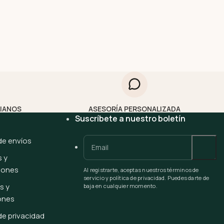
LIANOS
ASESORÍA PERSONALIZADA
Suscríbete a nuestro boletín
 de envíos
 y
iones
Al registrarte, aceptas nuestros términos de
servicio y política de privacidad. Puedes darte de
s y
baja en cualquier momento.
ones
 de privacidad