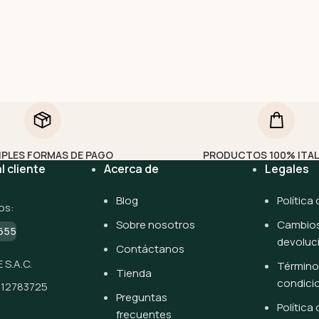
IPLES FORMAS DE PAGO
PRODUCTOS 100% ITA
l cliente
Acerca de
Legales
Blog
Política
os:
Sobre nosotros
Cambios
655
devoluc
Contáctanos
 S.A.C.
Término
Tienda
condici
512783725
Preguntas
Política
frecuentes