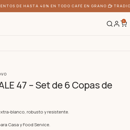
NTOS DE HASTA 40% EN TODO CAFÉ EN GRANO
TRADICI
0
OVO
LE 47 – Set de 6 Copas de
extra-blanco, robusto y resistente.
para Casa y Food Service.