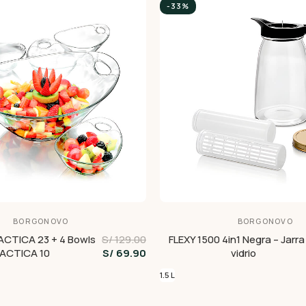
-33%
BORGONOVO
BORGONOVO
ACTICA 23 + 4 Bowls
S/ 129.00
FLEXY 1500 4in1 Negra – Jarra
ACTICA 10
S/ 69.90
vidrio
1.5 L