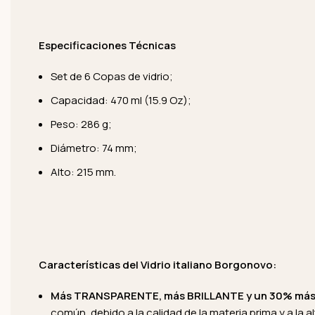
Especificaciones Técnicas
Set de 6 Copas de vidrio;
Capacidad: 470 ml (15.9 Oz);
Peso: 286 g;
Diámetro: 74 mm;
Alto: 215 mm.
Características del Vidrio italiano Borgonovo:
Más TRANSPARENTE, más BRILLANTE y un 30% má
común, debido a la calidad de la materia prima y a la a