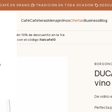
AFÉ EN GRANO
TRADICIÓN EN TODA OCASIÓN
DESCUE
Café
Cafeteras
Menaje
Vinos
Ofertas
Business
Blog
Obtén 10% de descuento en la 1ra
s
compra con el código
italcafe10
a
BORGON
DUCA
vino
De vidrio 
Perfecta 