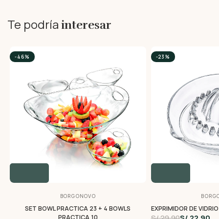
Te podría
interesar
-46%
-23%
BORGONOVO
BORG
SET BOWL PRACTICA 23 + 4 BOWLS
EXPRIMIDOR DE VIDRIO
S/ 29.90
S/ 22.90
PRACTICA 10