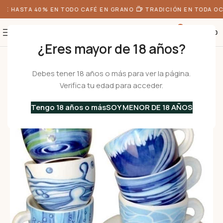
E HASTA 40% EN TODO CAFÉ EN GRANO
TRADICIÓN EN TODA OC
0
S/
0.00
¿Eres mayor de 18 años?
Inicio
•
Menaje
•
Tazas
•
De Café
/
De Porcelana
•
PREZIOSA Set 6 Tazas 
Debes tener 18 años o más para ver la página.
Verifica tu edad para acceder.
Tengo 18 años o más
SOY MENOR DE 18 AÑOS