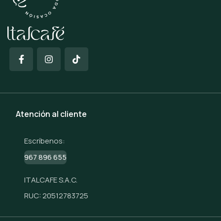
Atención al cliente
Escríbenos:
967 896 655
ITALCAFE S.A.C.
RUC: 20512783725