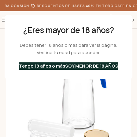
ODA OCASIÓN
DESCUENTOS DE HASTA 40% EN TODO CAFÉ EN GR
0
S/
0.00
¿Eres mayor de 18 años?
Inicio
•
Menaje
•
Jarras
•
FLEXY 2000 4in1 Azul – Jarra de vidrio
Debes tener 18 años o más para ver la página.
Verifica tu edad para acceder.
Tengo 18 años o más
SOY MENOR DE 18 AÑOS