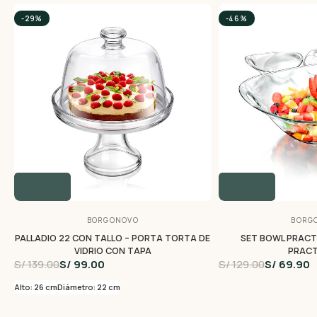
-29%
-46%
BORGONOVO
BORG
PALLADIO 22 CON TALLO – PORTA TORTA DE
SET BOWL PRACTI
VIDRIO CON TAPA
PRACT
S/ 139.00
S/ 99.00
S/ 129.00
S/ 69.90
Alto: 26 cm
Diámetro: 22 cm