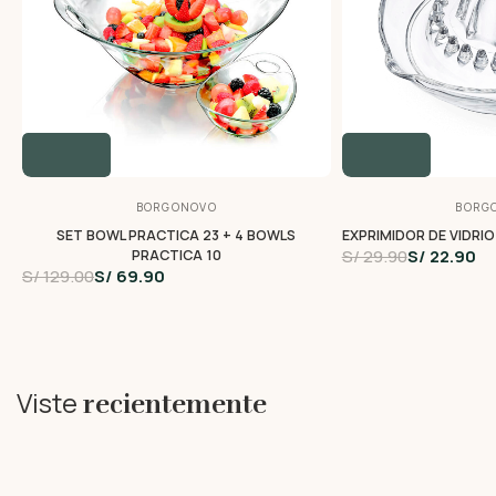
BORGONOVO
BORG
SET BOWL PRACTICA 23 + 4 BOWLS
EXPRIMIDOR DE VIDRIO
S/ 29.90
S/ 22.90
PRACTICA 10
S/ 129.00
S/ 69.90
Viste
recientemente