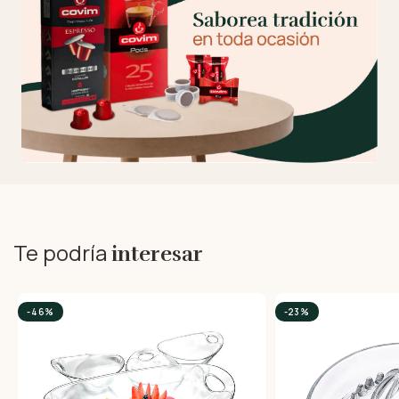
Te podría
interesar
-46%
-23%