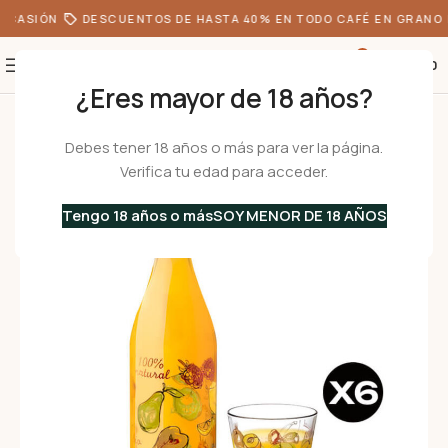
OCASIÓN
DESCUENTOS DE HASTA 40% EN TODO CAFÉ EN GRANO
0
S/
0.00
¿Eres mayor de 18 años?
Inicio
•
Menaje
•
Botellas
•
Set Botella 1.0 L + 6 Vasos 275 ml BIO
Debes tener 18 años o más para ver la página.
Verifica tu edad para acceder.
Tengo 18 años o más
SOY MENOR DE 18 AÑOS