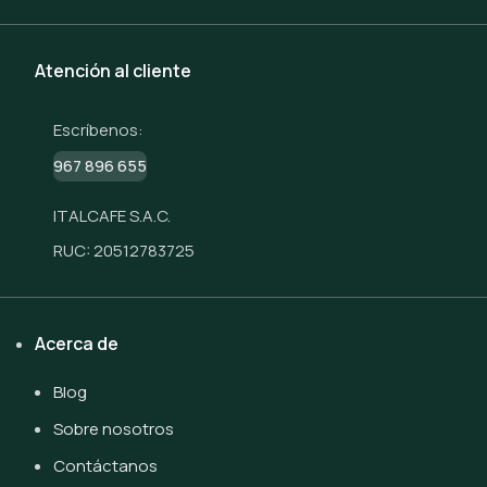
Atención al cliente
Escríbenos:
967 896 655
ITALCAFE S.A.C.
RUC: 20512783725
Acerca de
Blog
Sobre nosotros
Contáctanos