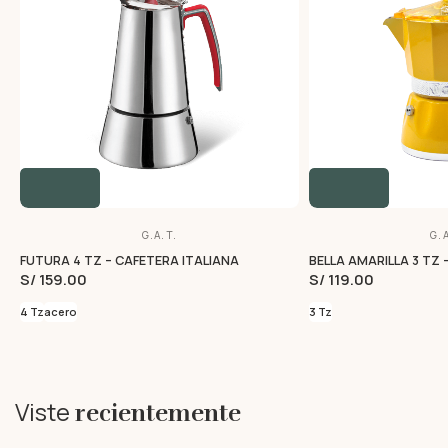
G.A.T.
G.A
FUTURA 4 TZ – CAFETERA ITALIANA
BELLA AMARILLA 3 TZ 
S/ 159.00
S/ 119.00
4 Tz
acero
3 Tz
Viste
recientemente