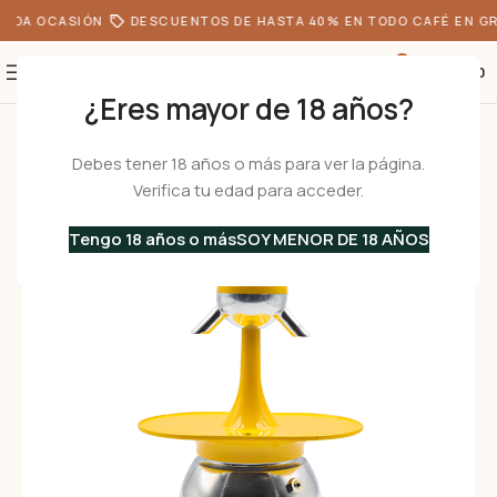
ODA OCASIÓN
DESCUENTOS DE HASTA 40% EN TODO CAFÉ EN GR
0
S/
0.00
¿Eres mayor de 18 años?
Inicio
•
Cafeteras
•
Cafeteras Italianas
•
Aluminio
/
Especiales
•
AMERICA 
Debes tener 18 años o más para ver la página.
Verifica tu edad para acceder.
Tengo 18 años o más
SOY MENOR DE 18 AÑOS