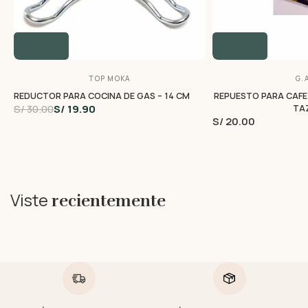
TOP MOKA
G.A
REDUCTOR PARA COCINA DE GAS – 14 CM
REPUESTO PARA CAFET
S/ 30.00
S/ 19.90
TA
S/ 20.00
Viste
recientemente