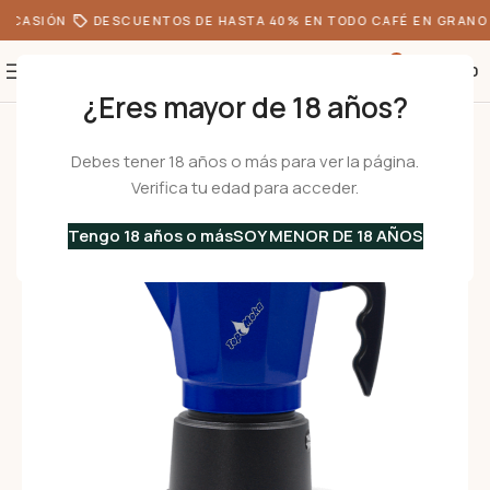
OCASIÓN
DESCUENTOS DE HASTA 40% EN TODO CAFÉ EN GRANO
0
S/
0.00
¿Eres mayor de 18 años?
Inicio
•
Cafeteras
•
Cafeteras Italianas
•
Aluminio
•
TOP Teflon azul 6 T
Debes tener 18 años o más para ver la página.
Verifica tu edad para acceder.
Tengo 18 años o más
SOY MENOR DE 18 AÑOS