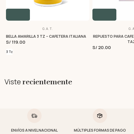
G.A.T.
G.A
BELLA AMARILLA 3 TZ – CAFETERA ITALIANA
REPUESTO PARA CAFET
S/ 119.00
TA
S/ 20.00
3 Tz
Viste
recientemente
ENVÍOS A NIVEL NACIONAL
MÚLTIPLES FORMAS DE PAGO