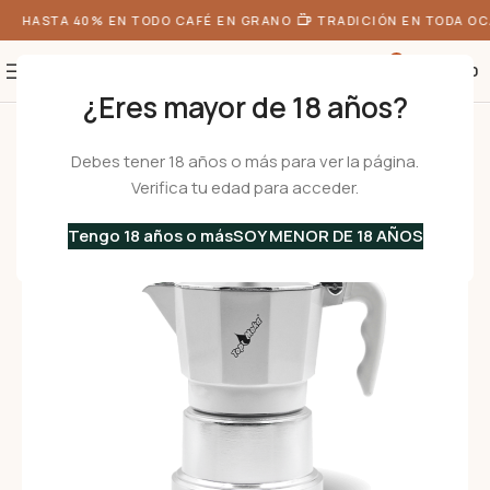
E HASTA 40% EN TODO CAFÉ EN GRANO
TRADICIÓN EN TODA OCA
0
S/
0.00
¿Eres mayor de 18 años?
Inicio
•
Cafeteras
•
Cafeteras Italianas
•
Aluminio
•
TOP blanca 3 Tz – C
Debes tener 18 años o más para ver la página.
Verifica tu edad para acceder.
Tengo 18 años o más
SOY MENOR DE 18 AÑOS