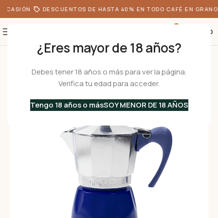
 OCASIÓN
DESCUENTOS DE HASTA 40% EN TODO CAFÉ EN GRANO
0
S/
0.00
¿Eres mayor de 18 años?
Inicio
•
Cafeteras
•
Cafeteras Italianas
•
Aluminio
•
DELIZIA azul 3 Tz – 
Debes tener 18 años o más para ver la página.
Verifica tu edad para acceder.
Tengo 18 años o más
SOY MENOR DE 18 AÑOS