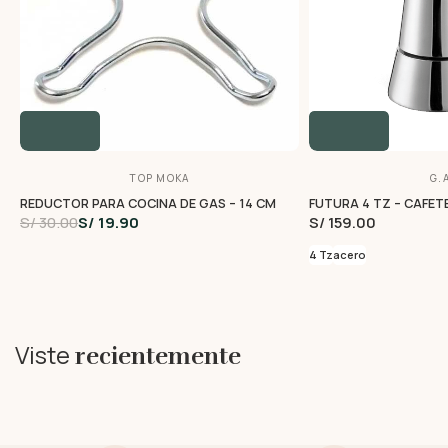
TOP MOKA
G.A
REDUCTOR PARA COCINA DE GAS – 14 CM
FUTURA 4 TZ – CAFET
S/ 30.00
S/ 19.90
S/ 159.00
4 Tz
acero
Viste
recientemente