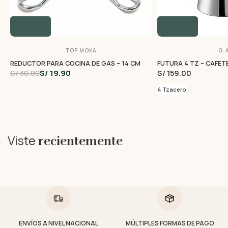
TOP MOKA
G.A
REDUCTOR PARA COCINA DE GAS – 14 CM
FUTURA 4 TZ – CAFET
S/ 30.00
S/ 19.90
S/ 159.00
4 Tz
acero
Viste
recientemente
ENVÍOS A NIVEL NACIONAL
MÚLTIPLES FORMAS DE PAGO