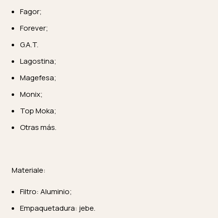
Fagor;
Forever;
G.A.T.
Lagostina;
Magefesa;
Monix;
Top Moka;
Otras más.
Materiale:
Filtro: Aluminio;
Empaquetadura: jebe.