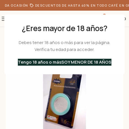
TODA OCASIÓN
DESCUENTOS DE HASTA 40% EN TODO CAFÉ EN G
0
S/
0.00
¿Eres mayor de 18 años?
Inicio
•
Cafeteras
•
Accesorios y Repuestos
•
Repuesto para Cafeteras
Debes tener 18 años o más para ver la página.
Verifica tu edad para acceder.
Tengo 18 años o más
SOY MENOR DE 18 AÑOS