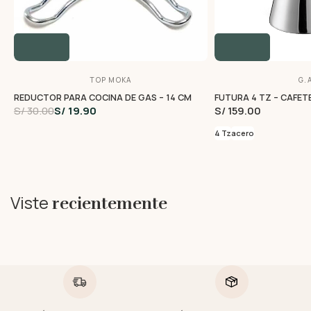
TOP MOKA
G.A
REDUCTOR PARA COCINA DE GAS – 14 CM
FUTURA 4 TZ – CAFET
S/ 30.00
S/ 19.90
S/ 159.00
4 Tz
acero
Viste
recientemente