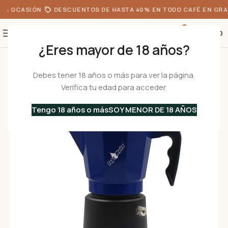
DA OCASIÓN
DESCUENTOS DE HASTA 40% EN TODO CAFÉ EN GRA
0
S/
0.00
¿Eres mayor de 18 años?
Inicio
•
Cafeteras
•
Cafeteras Italianas
•
Aluminio
/
Especiales
•
Cafetera
Debes tener 18 años o más para ver la página.
Verifica tu edad para acceder.
Tengo 18 años o más
SOY MENOR DE 18 AÑOS