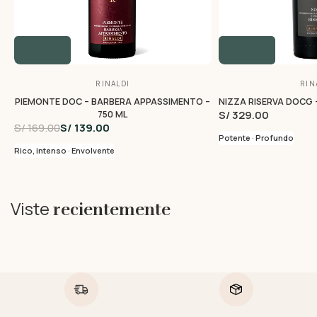
RINALDI
RIN
PIEMONTE DOC – BARBERA APPASSIMENTO –
NIZZA RISERVA DOCG –
S/ 329.00
750 ML
S/ 169.00
S/ 139.00
Potente · Profundo
Rico, intenso · Envolvente
Viste
recientemente