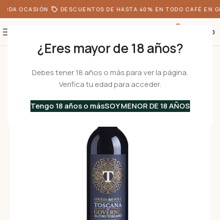
TODA OCASIÓN
DESCUENTOS DE HASTA 40% EN TODO CAFÉ EN G
0
S/
0.00
¿Eres mayor de 18 años?
Inicio
•
Ofertas
•
Vinos Tintos
•
GOVERNO ALL’USO TOSCANO – Vino Ros
Debes tener 18 años o más para ver la página.
Verifica tu edad para acceder.
Tengo 18 años o más
SOY MENOR DE 18 AÑOS