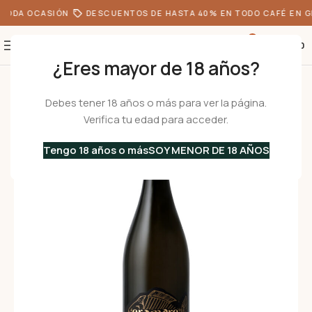
TODA OCASIÓN
DESCUENTOS DE HASTA 40% EN TODO CAFÉ EN G
0
S/
0.00
¿Eres mayor de 18 años?
Inicio
•
Ofertas
•
Vinos Blancos
•
ERAMARE – Cortese dell’Alto Monferr
Debes tener 18 años o más para ver la página.
Verifica tu edad para acceder.
Tengo 18 años o más
SOY MENOR DE 18 AÑOS