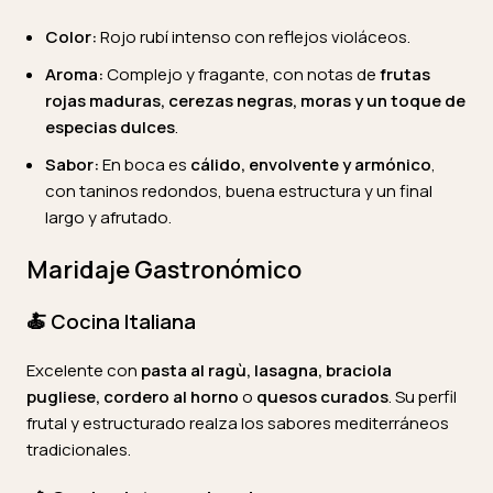
Color:
Rojo rubí intenso con reflejos violáceos.
Aroma:
Complejo y fragante, con notas de
frutas
rojas maduras, cerezas negras, moras y un toque de
especias dulces
.
Sabor:
En boca es
cálido, envolvente y armónico
,
con taninos redondos, buena estructura y un final
largo y afrutado.
Maridaje Gastronómico
🍝
Cocina Italiana
Excelente con
pasta al ragù, lasagna, braciola
pugliese, cordero al horno
o
quesos curados
. Su perfil
frutal y estructurado realza los sabores mediterráneos
tradicionales.