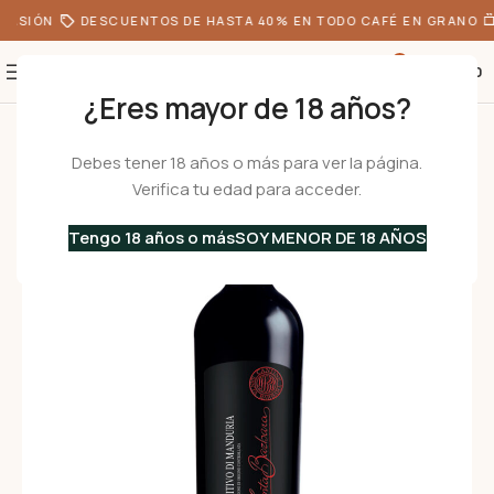
ASIÓN
DESCUENTOS DE HASTA 40% EN TODO CAFÉ EN GRANO
0
S/
0.00
¿Eres mayor de 18 años?
Inicio
•
Vinos Italianos
•
Vinos Tintos
•
PRIMITIVO DI MANDURIA DOC – 7
Debes tener 18 años o más para ver la página.
Verifica tu edad para acceder.
Tengo 18 años o más
SOY MENOR DE 18 AÑOS