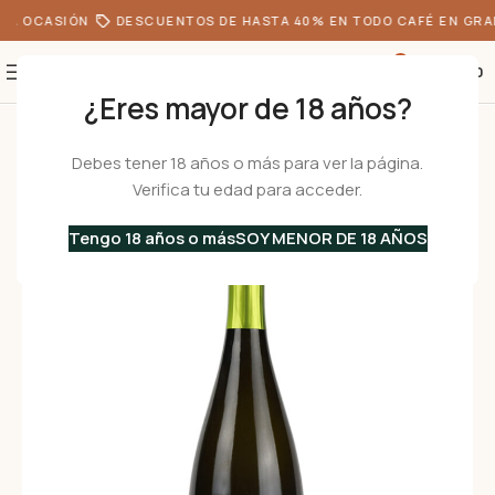
DA OCASIÓN
DESCUENTOS DE HASTA 40% EN TODO CAFÉ EN GRA
0
S/
0.00
¿Eres mayor de 18 años?
Inicio
•
Vinos Italianos
•
Vinos Espumosos
•
Spumante EXTRA DRY – 750
Debes tener 18 años o más para ver la página.
Verifica tu edad para acceder.
Tengo 18 años o más
SOY MENOR DE 18 AÑOS