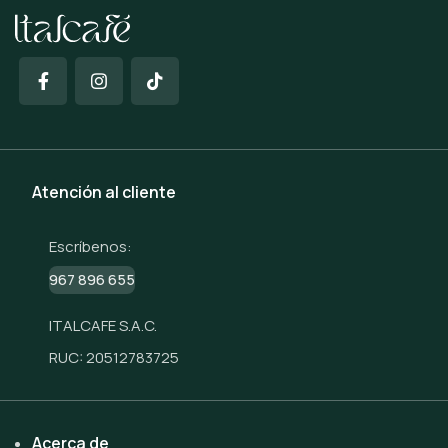
Atención al cliente
Escríbenos:
967 896 655
ITALCAFE S.A.C.
RUC: 20512783725
Acerca de