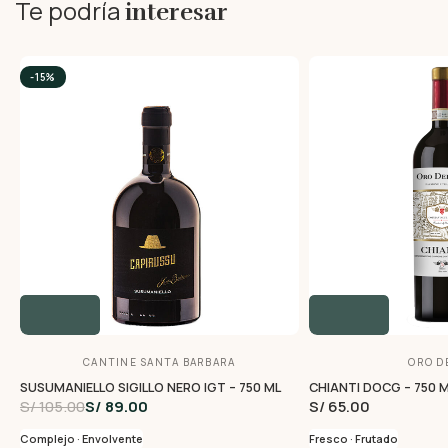
Te podría
interesar
-15%
CANTINE SANTA BARBARA
ORO DE
SUSUMANIELLO SIGILLO NERO IGT – 750 ML
CHIANTI DOCG – 750 
S/ 105.00
S/ 89.00
S/ 65.00
Complejo · Envolvente
Fresco · Frutado