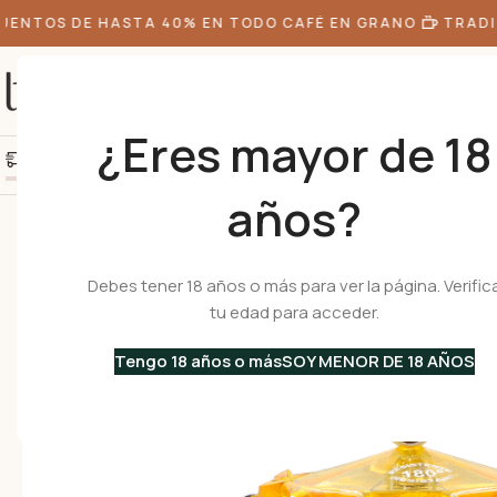
NTOS DE HASTA 40% EN TODO CAFÉ EN GRANO
TRADIC
¿Eres mayor de 18
+10k de clientes felice
Agrega S/300.00 más y obtén envío gratis
años?
Inicio
•
Cafeteras
•
Cafeteras Italianas
•
Aluminio
•
BELLA amarilla 3 Tz 
Debes tener 18 años o más para ver la página. Verific
tu edad para acceder.
Tengo 18 años o más
SOY MENOR DE 18 AÑOS