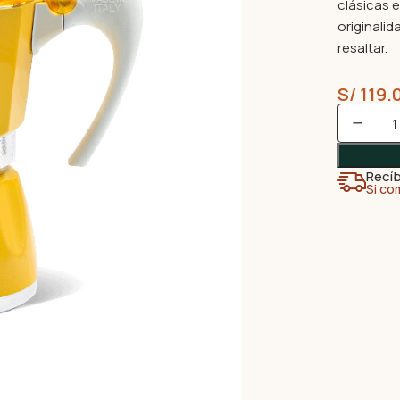
clásicas 
originali
resaltar.
S/
119.
Recíb
Si co