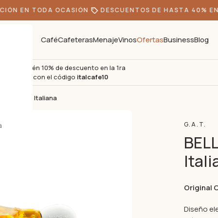
IÓN EN TODA OCASIÓN
DESCUENTOS DE HASTA 40% EN 
Café
Cafeteras
Menaje
Vinos
Ofertas
Business
Blog
Obtén 10% de descuento en la 1ra
s
compra con el código
italcafe10
– Cafetera Italiana
a
G.A.T.
BELL
Ital
Original 
Diseño el