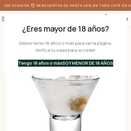
TODA OCASIÓN
DESCUENTOS DE HASTA 40% EN TODO CAFÉ EN G
0
S/
0.00
¿Eres mayor de 18 años?
Inicio
•
Menaje
•
Vasos
•
V 225 MARTINI – Set 6 Vasos de licor
Debes tener 18 años o más para ver la página.
Verifica tu edad para acceder.
Tengo 18 años o más
SOY MENOR DE 18 AÑOS