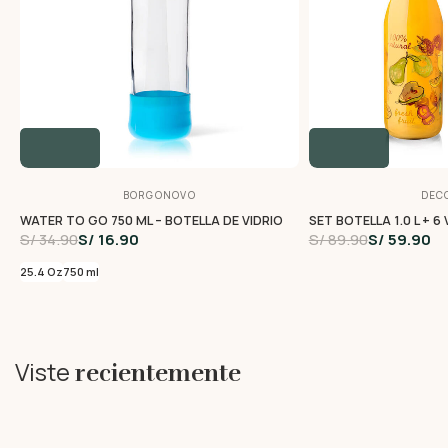
BORGONOVO
DEC
WATER TO GO 750 ML – BOTELLA DE VIDRIO
SET BOTELLA 1.0 L + 6
S/ 34.90
S/ 16.90
S/ 89.90
S/ 59.90
25.4 Oz
750 ml
Viste
recientemente