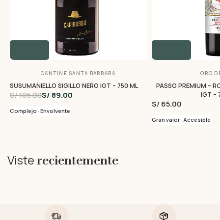
CANTINE SANTA BARBARA
ORO DE
SUSUMANIELLO SIGILLO NERO IGT – 750 ML
PASSO PREMIUM – RO
S/ 105.00
S/ 89.00
IGT – 
S/ 65.00
Complejo · Envolvente
Gran valor · Accesible
Viste
recientemente