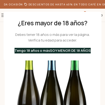
TODA OCASIÓN
DESCUENTOS DE HASTA 40% EN TODO CAFÉ EN G
0
S/
0.00
¿Eres mayor de 18 años?
Inicio
•
Vinos Italianos
•
Vinos Espumosos
•
Pack 3 ESPUMANTES BLANC
Debes tener 18 años o más para ver la página.
Verifica tu edad para acceder.
Tengo 18 años o más
SOY MENOR DE 18 AÑOS