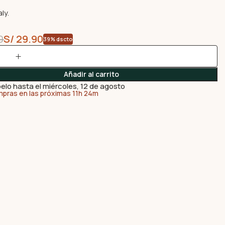
ly.
0
S/
29.90
39% dscto
Añadir al carrito
elo hasta el miércoles, 12 de agosto
mpras en las próximas 11h 24m