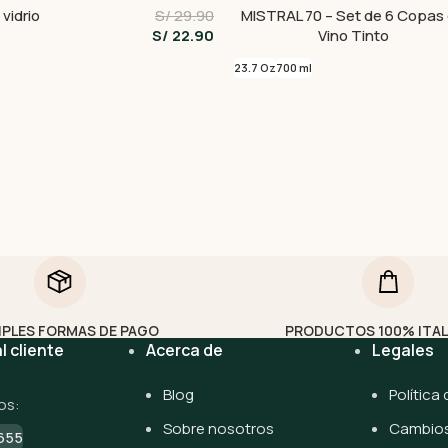
vidrio
S/ 29.90
MISTRAL 70 – Set de 6 Copas
S/ 22.90
Vino Tinto
23.7 Oz
700 ml
IPLES FORMAS DE PAGO
PRODUCTOS 100% ITA
l cliente
Acerca de
Legales
Blog
Política
os:
Sobre nosotros
Cambios
655