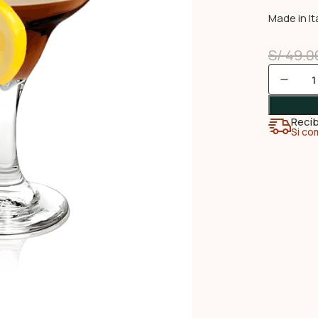
Made in Ita
S/
49.0
Recíb
Si co