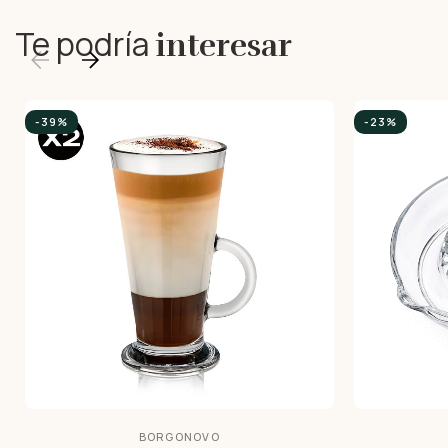
Te podría
interesar
-39%
-23%
BORGONOVO