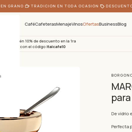
N GRANO
TRADICIÓN EN TODA OCASIÓN
DESCUENTOS 
Café
Cafeteras
Menaje
Vinos
Ofertas
Business
Blog
Obtén 10% de descuento en la 1ra
s
compra con el código
italcafe10
les
a
BORGON
MARG
para
De vidrio 
Perfecta 