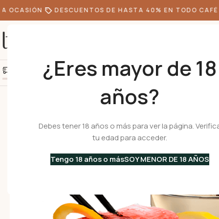
 OCASIÓN
DESCUENTOS DE HASTA 40% EN TODO CAFÉ E
¿Eres mayor de 18
+10k de clientes felice
Agrega S/300.00 más y obtén envío gratis
años?
Inicio
•
Menaje
•
Copas
•
MARGARITA 270 – Set de 2 Copas para cocte
Debes tener 18 años o más para ver la página. Verific
tu edad para acceder.
Tengo 18 años o más
SOY MENOR DE 18 AÑOS