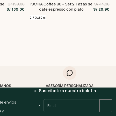
 de
S/ 199.00
ISCHIA Coffee 80 – Set 2 Tazas de
S/ 44.90
S/ 139.00
café espresso con plato
S/ 29.90
2.7 Oz
80 ml
LIANOS
ASESORÍA PERSONALIZADA
Suscríbete a nuestro boletín
 de envíos
 y