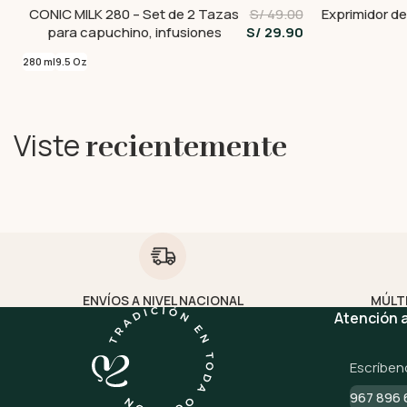
CONIC MILK 280 – Set de 2 Tazas
S/ 49.00
Exprimidor de 
para capuchino, infusiones
S/ 29.90
280 ml
9.5 Oz
Viste
recientemente
ENVÍOS A NIVEL NACIONAL
MÚLT
Atención a
Escríben
967 896 