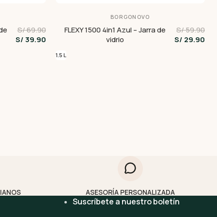
BORGONOVO
 de
S/ 69.90
FLEXY 1500 4in1 Azul – Jarra de
S/ 59.90
S/ 39.90
vidrio
S/ 29.90
1.5 L
LIANOS
ASESORÍA PERSONALIZADA
Suscríbete a nuestro boletín