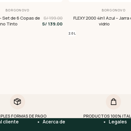
BORGONOVO
BORGONOVO
– Set de 6 Copas de
S/ 199.00
FLEXY 2000 4in1 Azul – Jarra
ino Tinto
S/ 139.00
vidrio
2.0 L
IPLES FORMAS DE PAGO
PRODUCTOS 100% ITA
l cliente
Acerca de
Legales