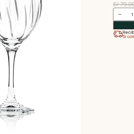
S/
79.0
Recíb
Si co