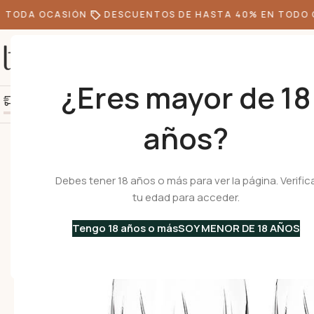
TODA OCASIÓN
DESCUENTOS DE HASTA 40% EN TODO CA
¿Eres mayor de 18
+10k de clientes felice
Agrega S/300.00 más y obtén envío gratis
años?
Inicio
•
Menaje
•
Copas
•
MISTRAL 70 – Set de 2 Copas de Vino Decan
Debes tener 18 años o más para ver la página. Verific
tu edad para acceder.
Tengo 18 años o más
SOY MENOR DE 18 AÑOS