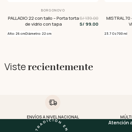
BORGONOVO
PALLADIO 22 con tallo – Porta torta
S/ 139.00
MISTRAL 70 
de vidrio con tapa
S/ 99.00
V
Alto: 26 cm
Diámetro: 22 cm
23.7 Oz
700 ml
Viste
recientemente
ENVÍOS A NIVEL NACIONAL
MÚLT
Atención a