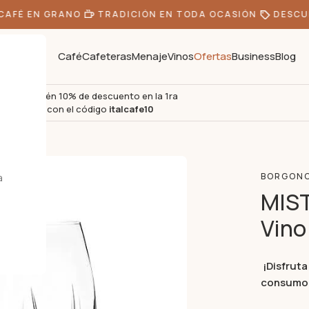
FÉ EN GRANO
TRADICIÓN EN TODA OCASIÓN
DESCUEN
Café
Cafeteras
Menaje
Vinos
Ofertas
Business
Blog
Obtén 10% de descuento en la 1ra
s
compra con el código
italcafe10
tadora
a
BORGON
MIST
Vino
¡Disfruta
consumo d