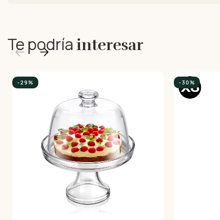
Te podría
interesar
-29%
-30%