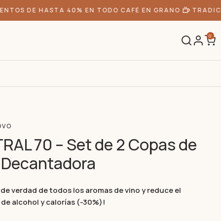
TOS DE HASTA 40% EN TODO CAFÉ EN GRANO
TRADICIÓ
0
OVO
RAL 70 – Set de 2 Copas de
 Decantadora
 de verdad de todos los aromas de vino y reduce el
e alcohol y calorías (-30%)!