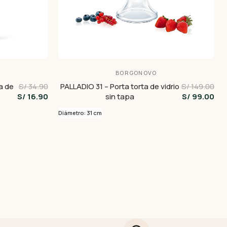
BORGONOVO
a de
S/ 34.90
PALLADIO 31 – Porta torta de vidrio
S/ 149.00
S/ 16.90
sin tapa
S/ 99.00
Diámetro: 31 cm