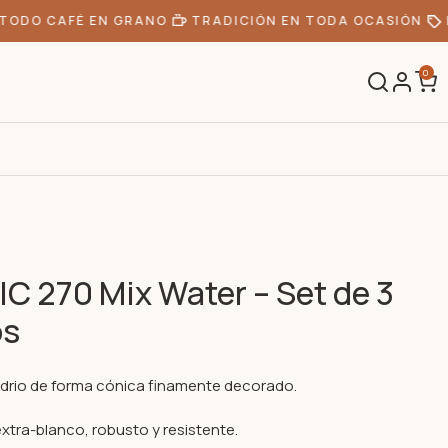
ODO CAFÉ EN GRANO
TRADICIÓN EN TODA OCASIÓN
D
0
R
C 270 Mix Water – Set de 3
os
idrio de forma cónica finamente decorado.
extra-blanco, robusto y resistente.