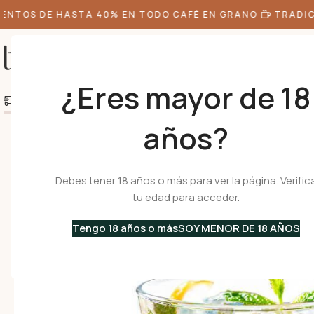
TOS DE HASTA 40% EN TODO CAFÉ EN GRANO
TRADICI
¿Eres mayor de 18
+10k de clientes felice
Agrega S/300.00 más y obtén envío gratis
años?
Inicio
•
Menaje
•
Vasos
•
CONIC 270 Mix Water – Set de 3 Vasos
Debes tener 18 años o más para ver la página. Verific
tu edad para acceder.
Tengo 18 años o más
SOY MENOR DE 18 AÑOS