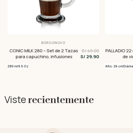
BORGONOVO
CONIC MILK 280 – Set de 2 Tazas
S/ 49.00
PALLADIO 22 c
para capuchino, infusiones
S/ 29.90
de vi
280 ml
9.5 Oz
Alto: 26 cm
Diáme
Viste
recientemente