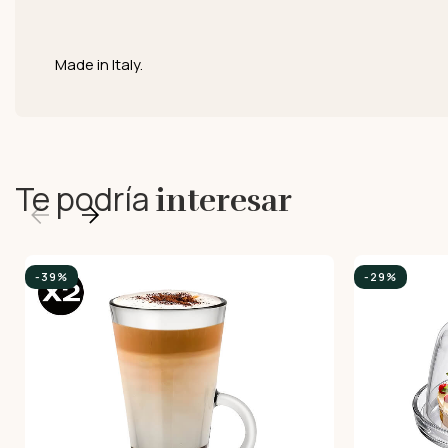
Made in Italy.
Te podría
interesar
-39%
-29%