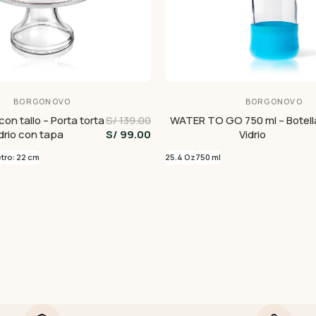
BORGONOVO
BORGONOVO
on tallo – Porta torta
S/ 139.00
WATER TO GO 750 ml – Botell
drio con tapa
S/ 99.00
Vidrio
tro: 22 cm
25.4 Oz
750 ml