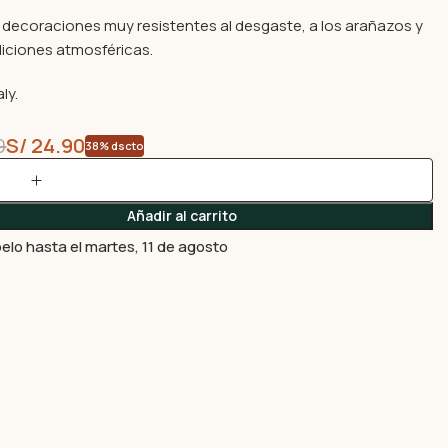
s decoraciones muy resistentes al desgaste, a los arañazos y
diciones atmosféricas.
ly.
0
S/
24.90
38% dscto
Añadir al carrito
elo hasta el martes, 11 de agosto