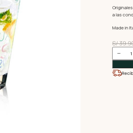
Originale
a las con
Made in Ita
S/
39.9
Recíb