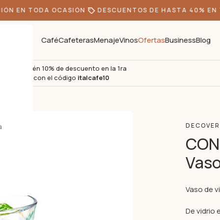
ÓN EN TODA OCASIÓN
DESCUENTOS DE HASTA 40% EN T
Café
Cafeteras
Menaje
Vinos
Ofertas
Business
Blog
Obtén 10% de descuento en la 1ra
s
compra con el código
italcafe10
a
DECOVE
CONI
Vas
Vaso de v
De vidrio 