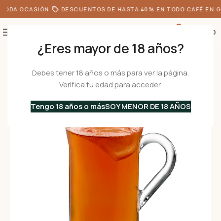
TODA OCASIÓN
DESCUENTOS DE HASTA 40% EN TODO CAFÉ EN G
0
S/
0.00
¿Eres mayor de 18 años?
Inicio
•
Menaje
•
Tazas
•
De Te
/
De Vidrio
•
CEYLON 230 – Set 6 Tazas de 
Debes tener 18 años o más para ver la página.
Verifica tu edad para acceder.
Tengo 18 años o más
SOY MENOR DE 18 AÑOS