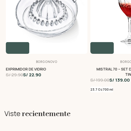
BORGONOVO
BORG
EXPRIMIDOR DE VIDRIO
MISTRAL 70 – SET 
S/ 29.90
S/ 22.90
TI
S/ 199.00
S/ 139.00
23.7 Oz
700 ml
Viste
recientemente