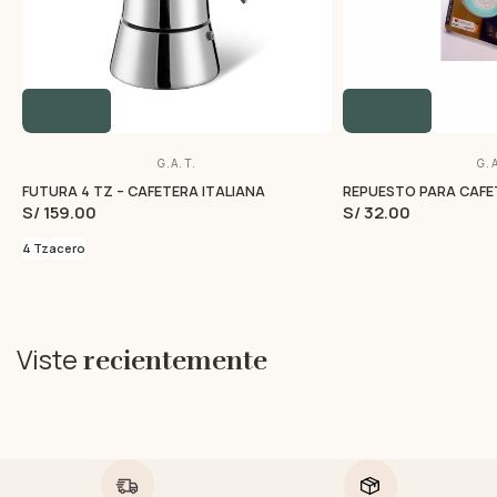
G.A.T.
G.A
FUTURA 4 TZ – CAFETERA ITALIANA
REPUESTO PARA CAFET
S/ 159.00
S/ 32.00
4 Tz
acero
Viste
recientemente