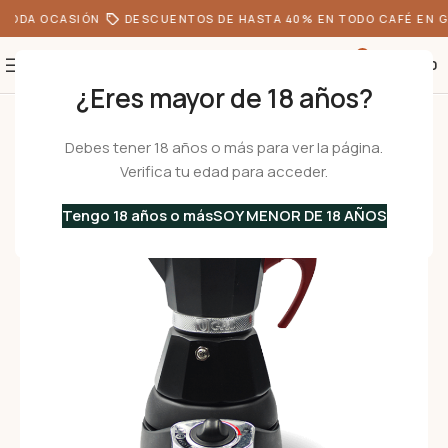
TODA OCASIÓN
DESCUENTOS DE HASTA 40% EN TODO CAFÉ EN G
0
S/
0.00
¿Eres mayor de 18 años?
Inicio
•
Cafeteras
•
Cafeteras Italianas
•
Electricas
•
NERISSIMA eléctri
Debes tener 18 años o más para ver la página.
Verifica tu edad para acceder.
Tengo 18 años o más
SOY MENOR DE 18 AÑOS