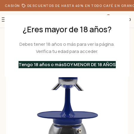
 OCASIÓN
DESCUENTOS DE HASTA 40% EN TODO CAFÉ EN GRANO
0
S/
0.00
¿Eres mayor de 18 años?
Inicio
•
Cafeteras
•
Cafeteras Italianas
•
Aluminio
/
Especiales
•
AMERICA 
Debes tener 18 años o más para ver la página.
Verifica tu edad para acceder.
Tengo 18 años o más
SOY MENOR DE 18 AÑOS