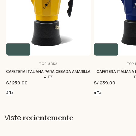
TOP MOKA
TOP 
CAFETERA ITALIANA PARA CEBADA AMARILLA
CAFETERA ITALIANA 
4 TZ
T
S/ 239.00
S/ 239.00
4 Tz
4 Tz
Viste
recientemente