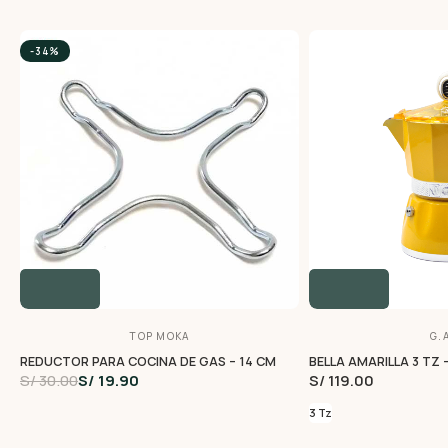
-34%
TOP MOKA
G.A
REDUCTOR PARA COCINA DE GAS – 14 CM
BELLA AMARILLA 3 TZ 
S/ 30.00
S/ 19.90
S/ 119.00
3 Tz