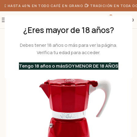
E HASTA 40% EN TODO CAFÉ EN GRANO
TRADICIÓN EN TODA OC
0
S/
0.00
¿Eres mayor de 18 años?
Inicio
•
Cafeteras
•
Cafeteras Italianas
•
Aluminio
•
BELLA roja 3 Tz – Ca
Debes tener 18 años o más para ver la página.
Verifica tu edad para acceder.
Tengo 18 años o más
SOY MENOR DE 18 AÑOS