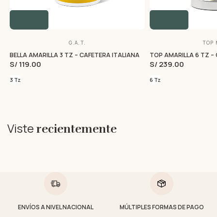
G.A.T.
TOP 
BELLA AMARILLA 3 TZ – CAFETERA ITALIANA
TOP AMARILLA 6 TZ –
S/ 119.00
S/ 239.00
3 Tz
6 Tz
Viste
recientemente
ENVÍOS A NIVEL NACIONAL
MÚLTIPLES FORMAS DE PAGO