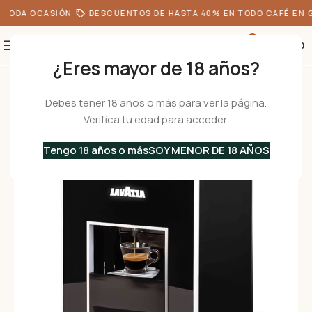
TODA OCASIÓN
DESCUENTOS DE HASTA 40% EN TODO CAFÉ EN G
0
S/
0.00
¿Eres mayor de 18 años?
Inicio
•
Cafeteras
•
Cafetera de cápsulas
•
Cafetera con cápsulas LA
Debes tener 18 años o más para ver la página.
Verifica tu edad para acceder.
Tengo 18 años o más
SOY MENOR DE 18 AÑOS