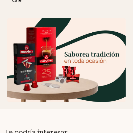
café.
Te podría
interesar