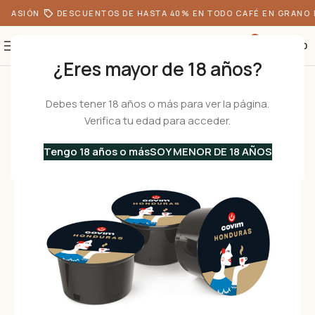
OCASIÓN
DESCUENTOS DE HASTA 40% EN TODO CAFÉ EN GRANO
0
S/
0.00
¿Eres mayor de 18 años?
Inicio
•
Café
•
Cápsulas de Café
•
HONDURAS Long – Cápsulas compati
Debes tener 18 años o más para ver la página.
Verifica tu edad para acceder.
Tengo 18 años o más
SOY MENOR DE 18 AÑOS