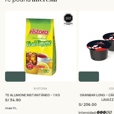
RISTORA
CO
TE AL LIMONE INSTANTÁNEO – 1 KG
GRANBAR LONG – CÁ
S/ 34.90
LAVAZZ
S/ 236.00
rinde 11 L
Intensidad: