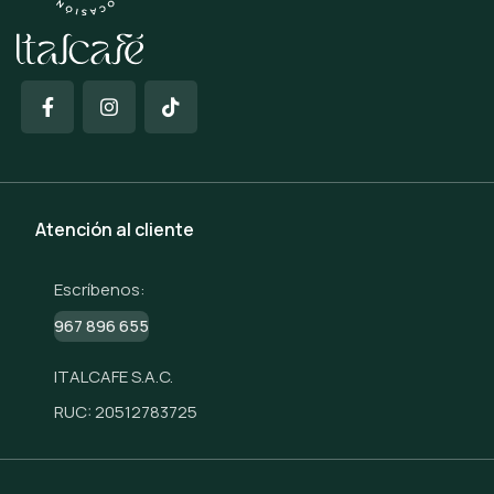
Atención al cliente
Escríbenos:
967 896 655
ITALCAFE S.A.C.
RUC: 20512783725