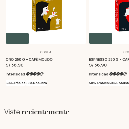
COVIM
CO
ORO 250 G – CAFÉ MOLIDO
ESPRESSO 250 G – CA
S/ 36.90
S/ 36.90
Intensidad:
Intensidad:
50% Arábica
50% Robusta
50% Arábica
50% Robust
Viste
recientemente