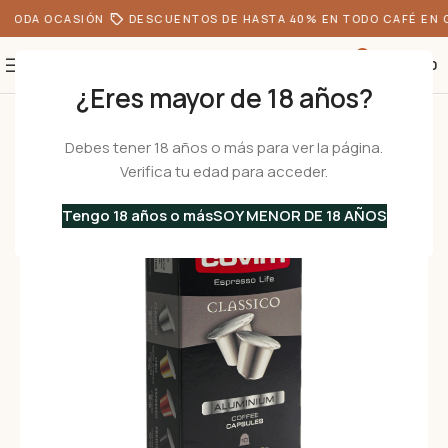
 TODA OCASIÓN
DESCUENTOS DE HASTA 40% EN TODO CAFÉ EN G
0
S/
0.00
¿Eres mayor de 18 años?
Inicio
•
Café
•
Cápsulas de Café
•
CLASSICO ALU – capsulas compatib
Debes tener 18 años o más para ver la página.
Verifica tu edad para acceder.
Tengo 18 años o más
SOY MENOR DE 18 AÑOS