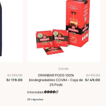
COVIM
S/ 139.00
GRANBAR PODS 100%
S/ 59.00
S/ 119.00
biodegradables COVIM – Caja de
S/ 49.00
25 Pods
1
Intensidad:
25 cápsulas