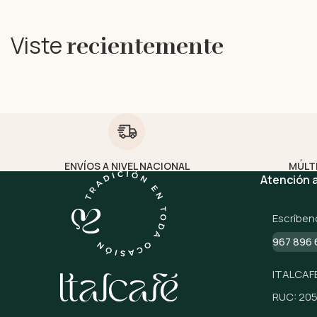
Viste
recientemente
ENVÍOS A NIVEL NACIONAL
MÚLT
Atención a
Escríben
967 896 
ITALCAFE
RUC: 20