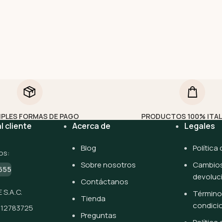
IPLES FORMAS DE PAGO
PRODUCTOS 100% ITA
l cliente
Acerca de
Legales
Blog
Política
os:
Sobre nosotros
Cambios
655
devoluc
Contáctanos
 S.A.C.
Término
Tienda
condici
512783725
Preguntas