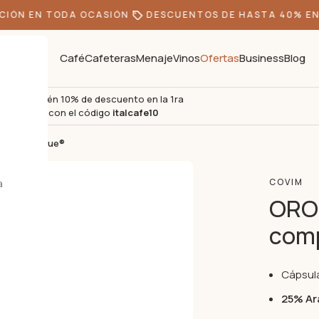
IÓN EN TODA OCASIÓN
DESCUENTOS DE HASTA 40% EN 
Café
Cafeteras
Menaje
Vinos
Ofertas
Business
Blog
Obtén 10% de descuento en la 1ra
s
compra con el código
italcafe10
Lavazza Blue®
a
COVIM
ORO
comp
Cápsula
25% Ar