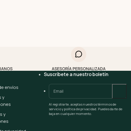
LIANOS
ASESORÍA PERSONALIZADA
Suscríbete a nuestro boletín
 de envíos
 y
iones
Al registrarte, aceptas nuestros términos de
servicio y política de privacidad. Puedes darte de
s y
baja en cualquier momento.
ones