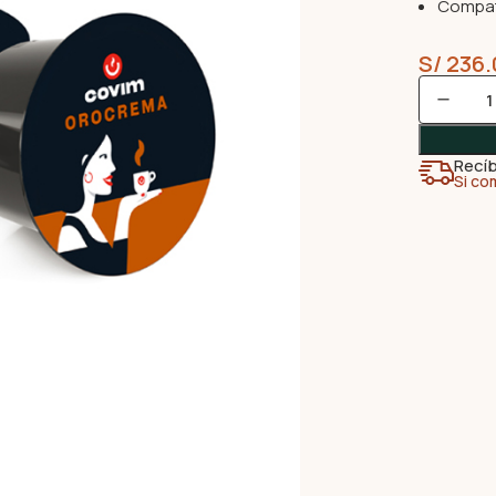
Compati
S/
236.
Recíb
Si co