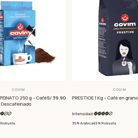
COVIM
COVIM
FEINATO 250 g – Café
S/ 39.90
PRESTIGE 1 Kg – Café en grano
o Descafeinado
Intensidad:
 Robusta
35% Arábica
65% Robusta