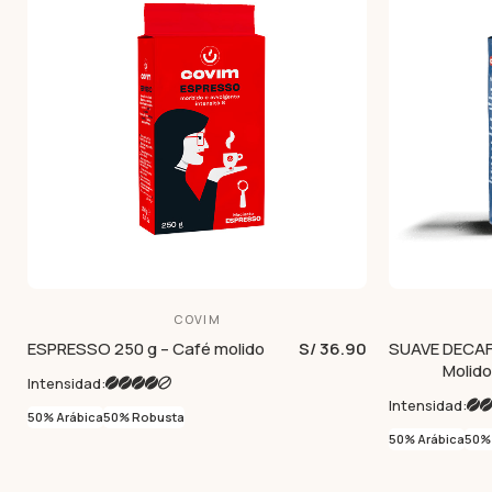
COVIM
ESPRESSO 250 g – Café molido
S/ 36.90
SUAVE DECAF
Molid
Intensidad:
Intensidad:
50% Arábica
50% Robusta
50% Arábica
50%