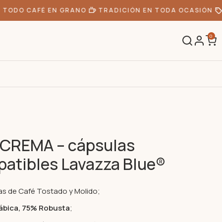
TODO CAFÉ EN GRANO
TRADICIÓN EN TODA OCASIÓN
0
CREMA – cápsulas
atibles Lavazza Blue®
s de Café Tostado y Molido;
ábica, 75% Robusta
;