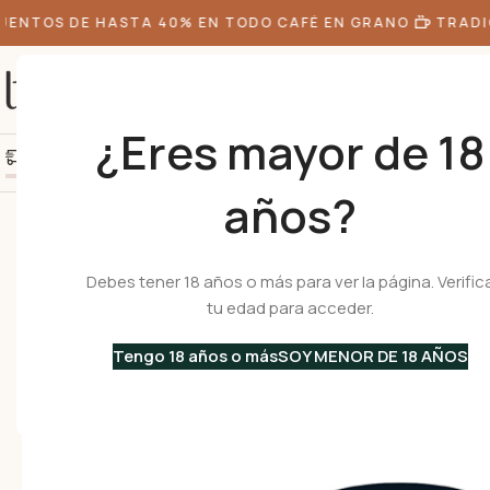
NTOS DE HASTA 40% EN TODO CAFÉ EN GRANO
TRADIC
¿Eres mayor de 18
+10k de clientes felice
Agrega S/300.00 más y obtén envío gratis
años?
Inicio
•
Café
•
Cápsulas de Café
•
OROCREMA – cápsulas compatibles 
Debes tener 18 años o más para ver la página. Verific
tu edad para acceder.
Tengo 18 años o más
SOY MENOR DE 18 AÑOS