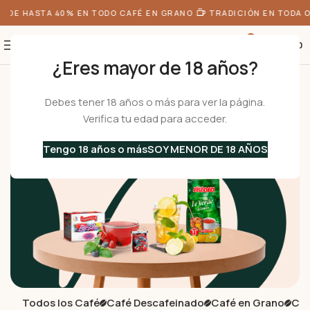
DE HASTA 40% EN TODO CAFÉ EN GRANO
TRADICIÓN EN TODA O
0
S/
0.00
¿Eres mayor de 18 años?
Inicio
Café
Té e Infusiones
Debes tener 18 años o más para ver la página.
Té e Infusiones
Verifica tu edad para acceder.
Disfruta de nuestros deliciosos té e infusiones italianas.
Tengo 18 años o más
SOY MENOR DE 18 AÑOS
Todos los Café
Café Descafeinado
Café en Grano
Caf