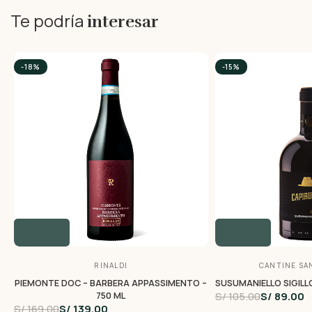
Te podría
interesar
-18%
-15%
RINALDI
CANTINE SA
PIEMONTE DOC – BARBERA APPASSIMENTO –
SUSUMANIELLO SIGILLO
S/ 105.00
S/ 89.00
750 ML
S/ 169.00
S/ 139.00