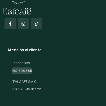
Atención al cliente
Escríbenos:
967 896 655
ITALCAFE S.A.C.
RUC: 20512783725