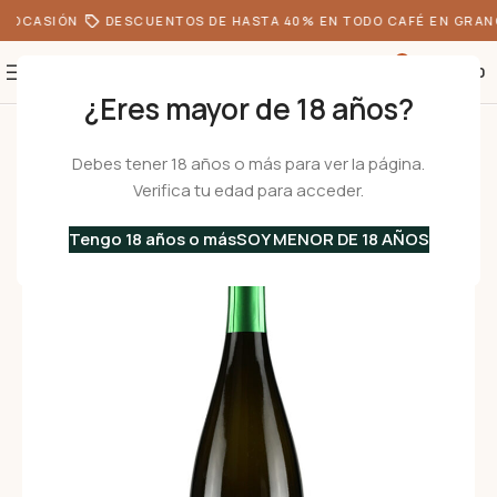
 OCASIÓN
DESCUENTOS DE HASTA 40% EN TODO CAFÉ EN GRANO
0
S/
0.00
¿Eres mayor de 18 años?
Inicio
•
Vinos Italianos
•
Vinos Espumosos
•
Spumante Bianco DOLCE – 
Debes tener 18 años o más para ver la página.
Verifica tu edad para acceder.
Tengo 18 años o más
SOY MENOR DE 18 AÑOS