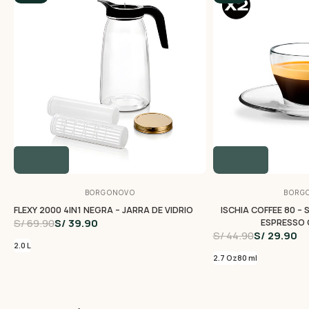
BORGONOVO
BORG
FLEXY 2000 4IN1 NEGRA – JARRA DE VIDRIO
ISCHIA COFFEE 80 – 
S/ 69.90
S/ 39.90
ESPRESSO 
S/ 44.90
S/ 29.90
2.0 L
2.7 Oz
80 ml