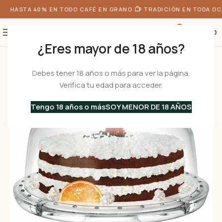
E HASTA 40% EN TODO CAFÉ EN GRANO
TRADICIÓN EN TODA OCA
0
S/
0.00
¿Eres mayor de 18 años?
Inicio
•
Menaje
•
Porta Tortas
•
Porta Torta de Vidrio con Tapa PALLA
Debes tener 18 años o más para ver la página.
Verifica tu edad para acceder.
Tengo 18 años o más
SOY MENOR DE 18 AÑOS