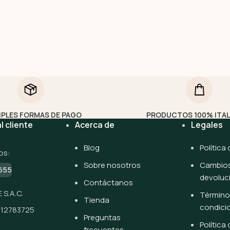
IPLES FORMAS DE PAGO
PRODUCTOS 100% ITA
l cliente
Acerca de
Legales
Blog
Política
os:
Sobre nosotros
Cambios
655
devoluc
Contáctanos
 S.A.C.
Término
Tienda
condici
512783725
Preguntas
Política
frecuentes