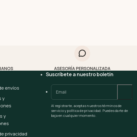
LIANOS
ASESORÍA PERSONALIZADA
Suscríbete a nuestro boletín
 de envíos
 y
iones
Al registrarte, aceptas nuestros términos de
servicio y política de privacidad. Puedes darte de
s y
baja en cualquier momento.
ones
 de privacidad