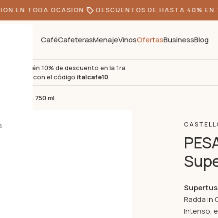
ÓN EN TODA OCASIÓN
DESCUENTOS DE HASTA 40% EN T
Café
Cafeteras
Menaje
Vinos
Ofertas
Business
Blog
Obtén 10% de descuento en la 1ra
s
compra con el código
italcafe10
ertuscan – 750 ml
a
CASTELL
PESA
Supe
Supertus
Radda in 
Intenso, 