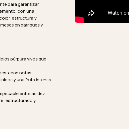
te para garantizar
 cemento, con una
color, estructura y
8 meses en barriques y
lejos púrpura vivos que
 destacan notas
nidos y una fruta intensa
impecable entre acidez
te, estructurado y