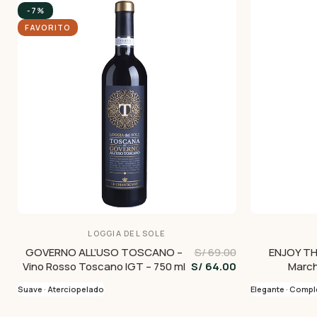
-7%
FAVORITO
LOGGIA DEL SOLE
GOVERNO ALL’USO TOSCANO –
S/ 69.00
ENJOY TH
Vino Rosso Toscano IGT – 750 ml
S/ 64.00
March
Suave · Aterciopelado
Elegante · Compl