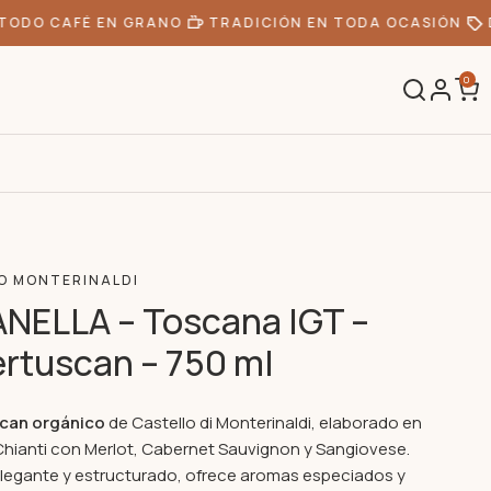
ODO CAFÉ EN GRANO
TRADICIÓN EN TODA OCASIÓN
D
0
O MONTERINALDI
NELLA – Toscana IGT –
rtuscan – 750 ml
can orgánico
de Castello di Monterinaldi, elaborado en
Chianti con Merlot, Cabernet Sauvignon y Sangiovese.
elegante y estructurado, ofrece aromas especiados y