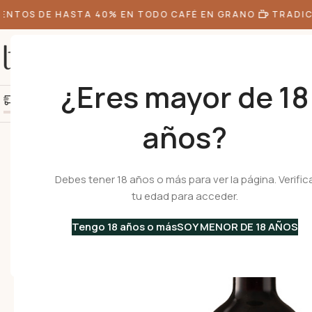
NTOS DE HASTA 40% EN TODO CAFÉ EN GRANO
TRADICI
¿Eres mayor de 18
+10k de clientes felice
Agrega S/300.00 más y obtén envío gratis
años?
Inicio
•
Vinos Italianos
•
Vinos Tintos
•
PESANELLA – Toscana IGT – Sup
Debes tener 18 años o más para ver la página. Verific
tu edad para acceder.
Tengo 18 años o más
SOY MENOR DE 18 AÑOS