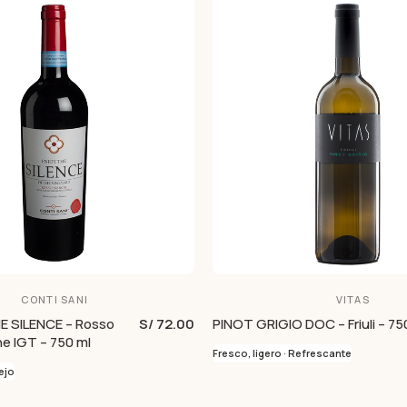
CONTI SANI
VITAS
E SILENCE – Rosso
S/ 72.00
PINOT GRIGIO DOC – Friuli – 75
e IGT – 750 ml
Fresco, ligero · Refrescante
ejo