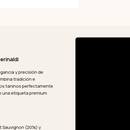
rinaldi
egancia y precisión de
ombina tradición e
los taninos perfectamente
mo una etiqueta premium
et Sauvignon (20%) y