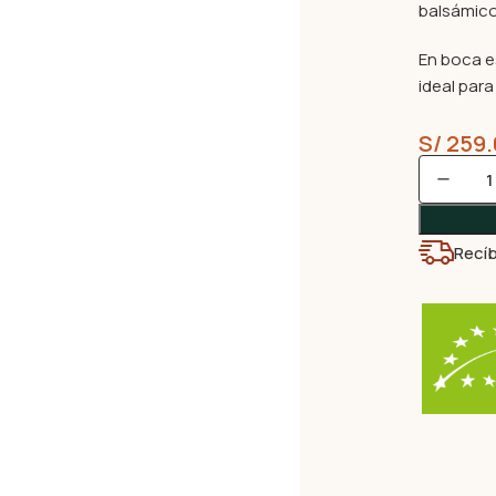
balsámico
En boca e
ideal par
S/
259.
Recíb