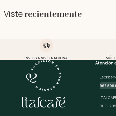
Viste
recientemente
ENVÍOS A NIVEL NACIONAL
MÚLT
Atención a
Escríben
967 896 
ITALCAFE
RUC: 20