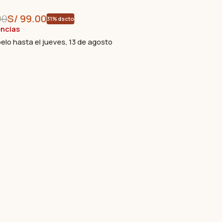
00
S/
99.00
31% dscto
encias
elo hasta el jueves, 13 de agosto