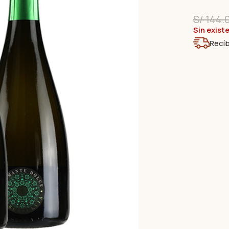
S/
144.
Sin exist
Recíb