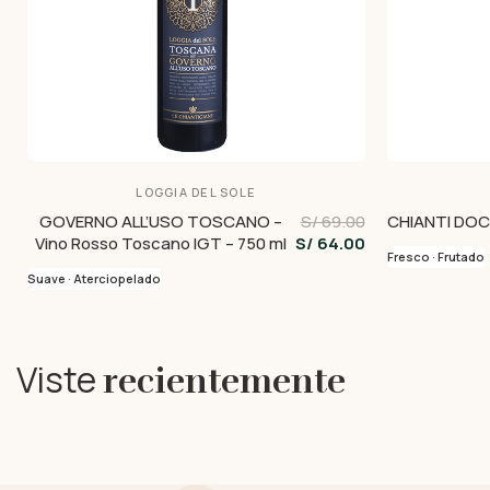
LOGGIA DEL SOLE
GOVERNO ALL’USO TOSCANO –
S/ 69.00
CHIANTI DOCG
Vino Rosso Toscano IGT – 750 ml
S/ 64.00
Fresco · Frutado
Suave · Aterciopelado
Viste
recientemente