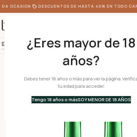
DA OCASIÓN
DESCUENTOS DE HASTA 40% EN TODO CAFÉ
¿Eres mayor de 18
+10k de clientes felice
Agrega S/300.00 más y obtén envío gratis
años?
Inicio
•
Vinos Italianos
•
Vinos Espumosos
•
Pack 3 Spumante Bianco DO
Debes tener 18 años o más para ver la página. Verific
tu edad para acceder.
Tengo 18 años o más
SOY MENOR DE 18 AÑOS