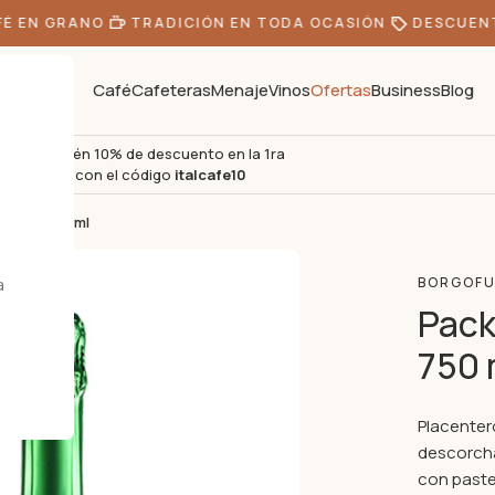
 EN GRANO
TRADICIÓN EN TODA OCASIÓN
DESCUENTO
Café
Cafeteras
Menaje
Vinos
Ofertas
Business
Blog
Obtén 10% de descuento en la 1ra
s
compra con el código
italcafe10
LCE – 750 ml
a
BORGOFU
Pack
750 
Placenter
descorcha
con pastel