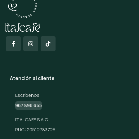
Atención al cliente
Escríbenos:
967 896 655
ITALCAFE S.A.C.
RUC: 20512783725