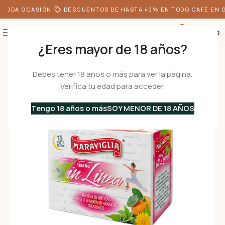
 TODA OCASIÓN
DESCUENTOS DE HASTA 40% EN TODO CAFÉ EN G
0
S/
0.00
¿Eres mayor de 18 años?
Inicio
•
Ofertas
•
Té e Infusiones
•
IN LINEA – Infusión para el bienestar 
Debes tener 18 años o más para ver la página.
Verifica tu edad para acceder.
Tengo 18 años o más
SOY MENOR DE 18 AÑOS