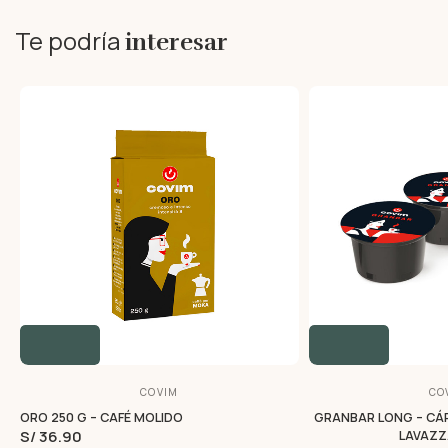
Te podría
interesar
COVIM
CO
ORO 250 G – CAFÉ MOLIDO
GRANBAR LONG – CÁ
S/ 36.90
LAVAZZ