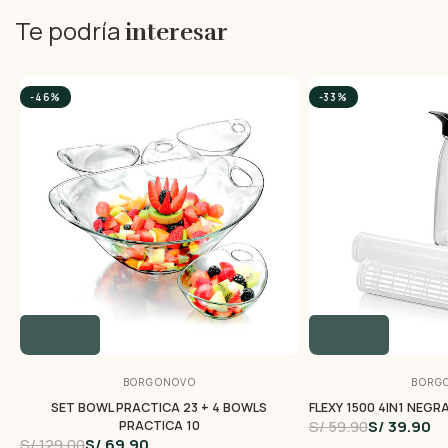
Te podría
interesar
-46%
-33%
BORGONOVO
BORG
SET BOWL PRACTICA 23 + 4 BOWLS
FLEXY 1500 4IN1 NEGRA
S/ 59.90
S/ 39.90
PRACTICA 10
S/ 129.00
S/ 69.90