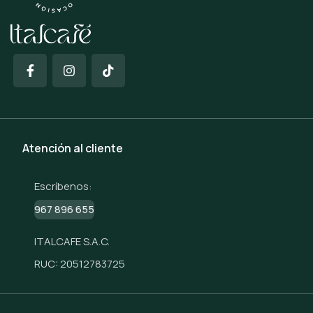
Atención al cliente
Escríbenos:
967 896 655
ITALCAFE S.A.C.
RUC: 20512783725