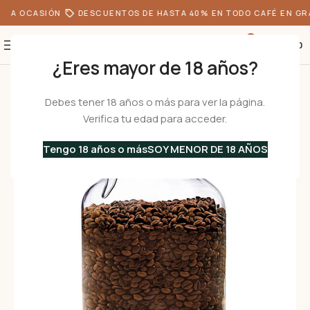
DA OCASIÓN
DESCUENTOS DE HASTA 40% EN TODO CAFÉ EN GRA
0
S/
0.00
¿Eres mayor de 18 años?
Inicio
•
Menaje
•
Frascos de Vidrio
•
PRIMIZIE 4250 ml – Frasco de Vidrio
Debes tener 18 años o más para ver la página.
Verifica tu edad para acceder.
Tengo 18 años o más
SOY MENOR DE 18 AÑOS