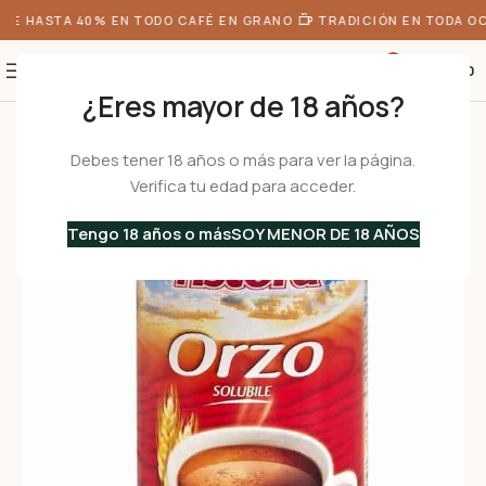
E HASTA 40% EN TODO CAFÉ EN GRANO
TRADICIÓN EN TODA OC
0
S/
0.00
¿Eres mayor de 18 años?
Inicio
•
Café
•
Cebada Instantanea ORZO
Debes tener 18 años o más para ver la página.
Verifica tu edad para acceder.
Tengo 18 años o más
SOY MENOR DE 18 AÑOS