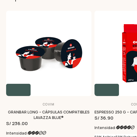
COVIM
CO
GRANBAR LONG – CÁPSULAS COMPATIBLES
ESPRESSO 250 G – CA
S/ 36.90
LAVAZZA BLUE®
S/ 236.00
Intensidad:
Intensidad:
50% Arábica
50% Robust