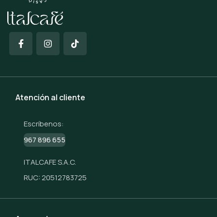
Atención al cliente
Escríbenos:
967 896 655
ITALCAFE S.A.C.
RUC: 20512783725